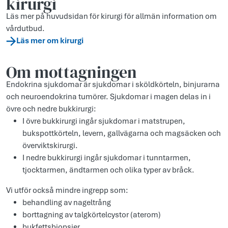
kirurgi
Läs mer på huvudsidan för kirurgi för allmän information om
vårdutbud.
Läs mer om kirurgi
Om mottagningen
Endokrina sjukdomar är sjukdomar i sköldkörteln, binjurarna
och neuroendokrina tumörer. Sjukdomar i magen delas in i
övre och nedre bukkirurgi:
I övre bukkirurgi ingår sjukdomar i matstrupen,
bukspottkörteln, levern, gallvägarna och magsäcken och
överviktskirurgi.
I nedre bukkirurgi ingår sjukdomar i tunntarmen,
tjocktarmen, ändtarmen och olika typer av bråck.
Vi utför också mindre ingrepp som:
behandling av nageltrång
borttagning av talgkörtelcystor (aterom)
bukfettsbiopsier.