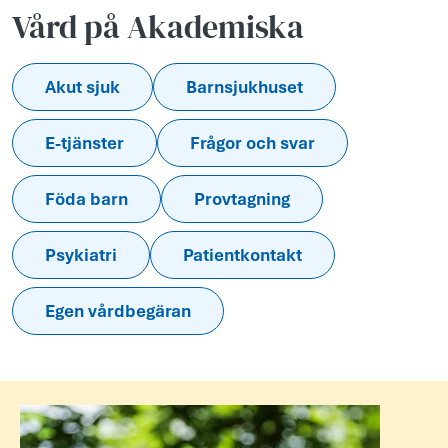
Vård på Akademiska
Akut sjuk
Barnsjukhuset
E-tjänster
Frågor och svar
Föda barn
Provtagning
Psykiatri
Patientkontakt
Egen vårdbegäran