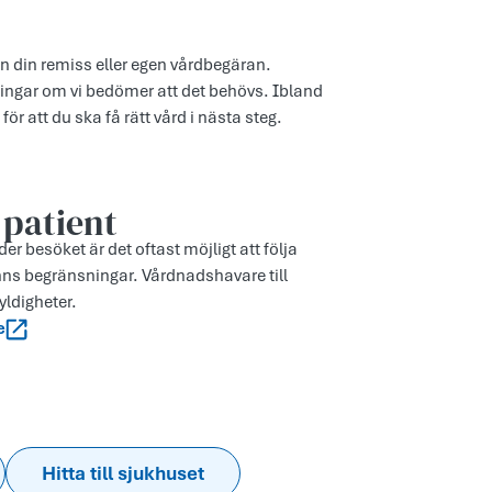
ån din remiss eller egen vårdbegäran.
ingar om vi bedömer att det behövs. Ibland
för att du ska få rätt vård i nästa steg.
 patient
r besöket är det oftast möjligt att följa
nns begränsningar. Vårdnadshavare till
yldigheter.
e
Hitta till sjukhuset