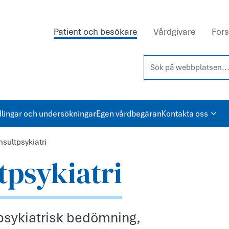
Patient och besökare
Vårdgivare
Fors
Sök på webbplatsen...
lingar och undersökningar
Egen vårdbegäran
Kontakta oss
nsultpsykiatri
tpsykiatri
 psykiatrisk bedömning,