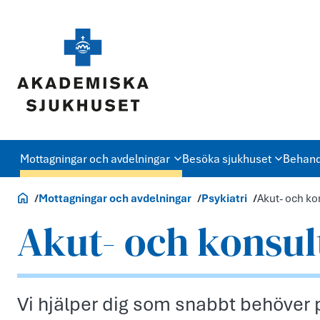
Mottagningar och avdelningar
Besöka sjukhuset
Behand
Akademiska.se
Mottagningar och avdelningar
Psykiatri
Akut- och ko
Akut- och konsul
Vi hjälper dig som snabbt behöver