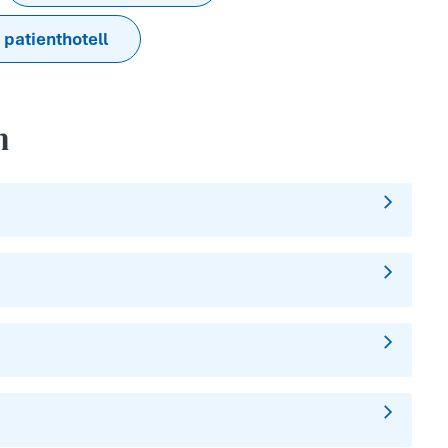
 patienthotell
n