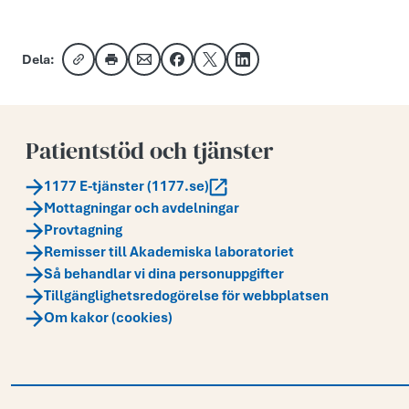
Dela:
Kopiera länk
Skriv ut
Dela via e-post
Dela på Facebook
Dela på X
Dela på LinkedIn
Patientstöd och tjänster
1177 E-tjänster (1177.se)
Mottagningar och avdelningar
Provtagning
Remisser till Akademiska laboratoriet
Så behandlar vi dina personuppgifter
Tillgänglighetsredogörelse för webbplatsen
Om kakor (cookies)