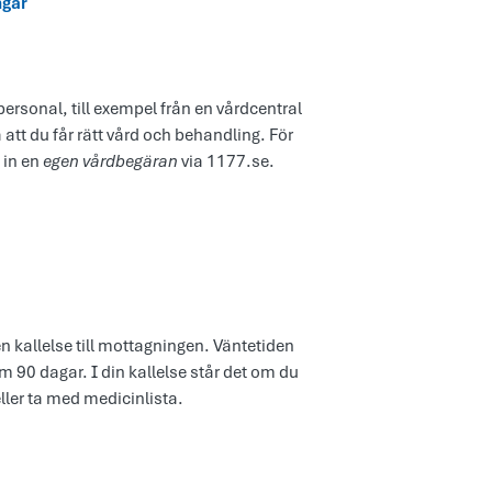
ngar
ersonal, till exempel från en vårdcentral
 att du får rätt vård och behandling. För
 in en
egen vårdbegäran
via 1177.se.
en kallelse till mottagningen. Väntetiden
m 90 dagar. I din kallelse står det om du
eller ta med medicinlista.