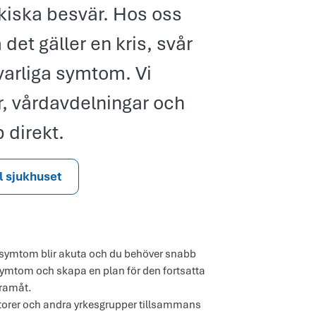
ykiska besvär. Hos oss
det gäller en kris, svår
lvarliga symtom. Vi
, vårdavdelningar och
p direkt.
ll sjukhuset
ska symtom blir akuta och du behöver snabb
 symtom och skapa en plan för den fortsatta
framåt.
ratorer och andra yrkesgrupper tillsammans