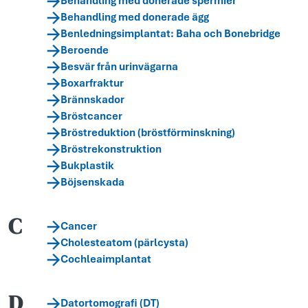
Behandling med donerade spermier
Behandling med donerade ägg
Benledningsimplantat: Baha och Bonebridge
Beroende
Besvär från urinvägarna
Boxarfraktur
Brännskador
Bröstcancer
Bröstreduktion (bröstförminskning)
Bröstrekonstruktion
Bukplastik
Böjsenskada
C
Cancer
Cholesteatom (pärlcysta)
Cochleaimplantat
D
Datortomografi (DT)