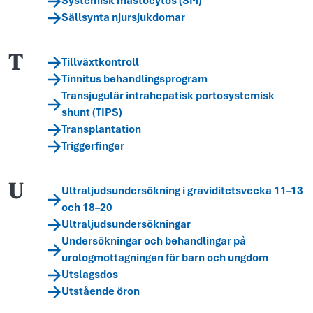
Systemisk mastocytos (SM)
Sällsynta njursjukdomar
T
Tillväxtkontroll
Tinnitus behandlingsprogram
Transjugulär intrahepatisk portosystemisk
shunt (TIPS)
Transplantation
Triggerfinger
U
Ultraljudsundersökning i graviditetsvecka 11–13
och 18–20
Ultraljudsundersökningar
Undersökningar och behandlingar på
urologmottagningen för barn och ungdom
Utslagsdos
Utstående öron