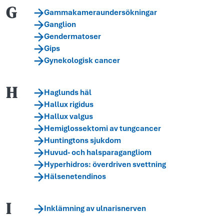
G
Gammakameraundersökningar
Ganglion
Gendermatoser
Gips
Gynekologisk cancer
H
Haglunds häl
Hallux rigidus
Hallux valgus
Hemiglossektomi av tungcancer
Huntingtons sjukdom
Huvud- och halsparagangliom
Hyperhidros: överdriven svettning
Hälsenetendinos
I
Inklämning av ulnarisnerven