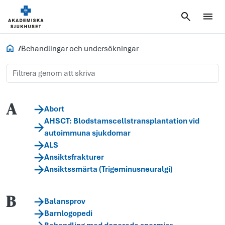
Akademiska.se
Behandlingar och undersökningar
A
Abort
AHSCT: Blodstamscellstransplantation vid
autoimmuna sjukdomar
ALS
Ansiktsfrakturer
Ansiktssmärta (Trigeminusneuralgi)
B
Balansprov
Barnlogopedi