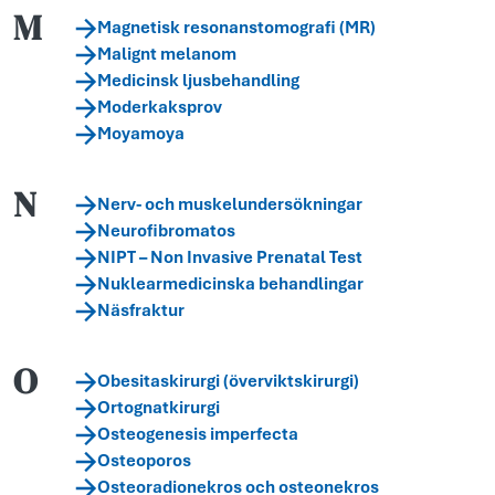
M
Magnetisk resonanstomografi (MR)
Malignt melanom
Medicinsk ljusbehandling
Moderkaksprov
Moyamoya
N
Nerv- och muskelundersökningar
Neurofibromatos
NIPT – Non Invasive Prenatal Test
Nuklearmedicinska behandlingar
Näsfraktur
O
Obesitaskirurgi (överviktskirurgi)
Ortognatkirurgi
Osteogenesis imperfecta
Osteoporos
Osteoradionekros och osteonekros