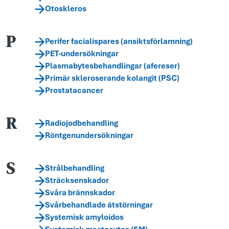
Otoskleros
P
Perifer facialispares (ansiktsförlamning)
PET-undersökningar
Plasmabytesbehandlingar (afereser)
Primär skleroserande kolangit (PSC)
Prostatacancer
R
Radiojodbehandling
Röntgenundersökningar
S
Strålbehandling
Sträcksenskador
Svåra brännskador
Svårbehandlade ätstörningar
Systemisk amyloidos