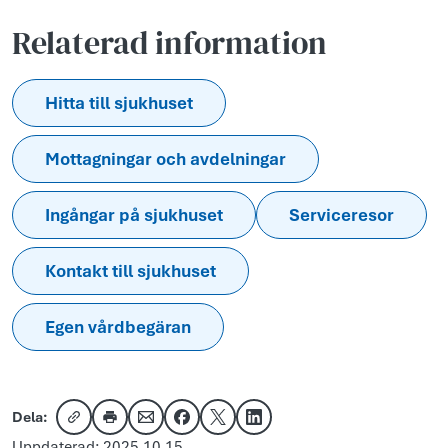
Relaterad information
Hitta till sjukhuset
Mottagningar och avdelningar
Ingångar på sjukhuset
Serviceresor
Kontakt till sjukhuset
Egen vårdbegäran
Dela:
Kopiera länk
Skriv ut
Dela via e-post
Dela på Facebook
Dela på X
Dela på LinkedIn
Uppdaterad: 2025-10-15