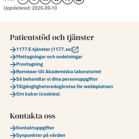
Kopiera länk
Skriv ut
Dela via e-post
Dela på Facebook
Dela på X
Dela på LinkedIn
Uppdaterad: 2025-09-10
Patientstöd och tjänster
1177 E-tjänster (1177.se)
Mottagningar och avdelningar
Provtagning
Remisser till Akademiska laboratoriet
Så behandlar vi dina personuppgifter
Tillgänglighetsredogörelse för webbplatsen
Om kakor (cookies)
Kontakta oss
Kontaktuppgifter
Synpunkter på vården