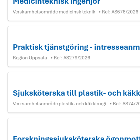
Medicinteknisk ingenjör
Verskamhetsområde medicinsk teknik
Ref:
AS676/2026
•
Praktisk tjänstgöring - intressean
Region Uppsala
Ref:
AS279/2026
•
Sjuksköterska till plastik- och käk
Verksamhetsområde plastik- och käkkirurgi
Ref:
AS74/2
•
Forskningssjuksköterska ögonmot