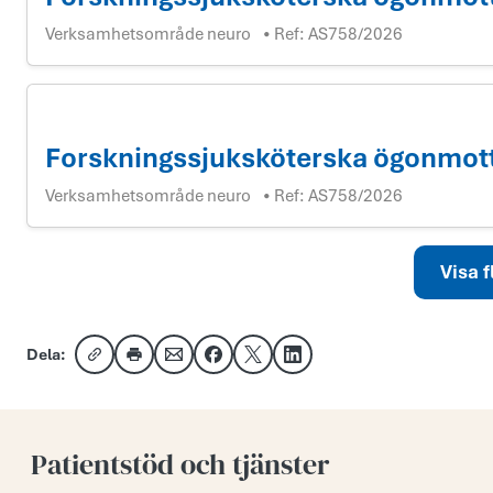
Verksamhetsområde neuro
Ref:
AS758/2026
•
Forskningssjuksköterska ögonmot
Verksamhetsområde neuro
Ref:
AS758/2026
•
Visa f
Dela:
Kopiera länk
Skriv ut
Dela via e-post
Dela på Facebook
Dela på X
Dela på LinkedIn
Patientstöd och tjänster