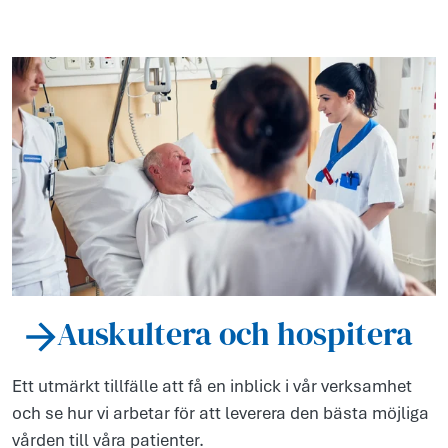
Auskultera och hospitera
Ett utm­ärkt tillf­älle att få en inbl­ick i vår verks­amhet
och se hur vi arb­etar för att leverera den bästa möjl­iga
vård­en till våra patient­er.