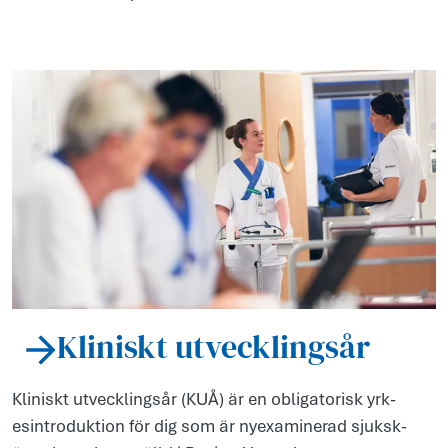
Kliniskt utvecklingsår
Kliniskt utv­ecklings­år (KUÅ) är en obl­igatorisk yrk­
esintr­odukt­ion för dig som är nye­xaminerad ­sjuksk­