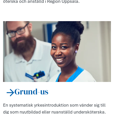
ötersk­a och anst­älld i Region Upps­ala.
Grund-us
En systematisk yrkesintroduktion som vänder sig till
dig som nyutbildad eller nyanställd undersköterska.