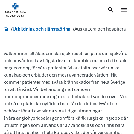
Jobb och utbildning
Utbildning och tjänstgöring
Auskultera och hospitera
Välkommen till Akademiska sjukhuset, en plats där sjukvård
och omvårdnad av högsta kvalitet kombineras med ett starkt
engagemang för våra patienter. Vi är stolta över vår unika
kunskap och erbjuder den mest avancerade vården. Hit
kommer patienter med svåra brännskador från hela Sverige
för att få vård. Vår behandling mot cancer i
hormonproducerande organ är eftertraktad världen över. Vi är
också en plats där nyfödda barn får den intensivvård de
behöver för att övervinna sina tidiga utmaningar.
I våra angiohybridsalar genomförs kärlkirurgiska ingrepp där
utrustningen som används är av världsklass och finns bara
på ett fåtal platser i hela Europa, vilket gör vår verksamhet