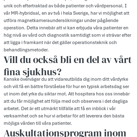
unik och eftertraktad av både patienter och vårdpersonal. I
vår MR-hybridsal, en av två i hela Sverige, har vi möjlighet att
utföra magnetkameraundersökningar under pågående
operation. Detta innebär att vi kan erbjuda våra patienter en
hög nivå av vård och diagnostik samtidigt som vi strävar efter
att ligga i framkant när det gäller operationsteknik och
behandlingsmetoder.
Vill du också bli en del av vårt
fina sjukhus?
Kanske överväger du att vidareutbilda dig inom ditt vårdyrke
och vill få en bättre förståelse för hur en typisk arbetsdag ser
ut inom det yrke du siktar mot. Att hospitera hos oss innebär
att du får möjlighet att följa med och observera i det dagliga
arbetet. Det är ett utmärkt tillfälle att få en inblick i vår
verksamhet och se hur vi arbetar för att leverera den bästa
möjliga vården till våra patienter.
Auskultationsprogram inom