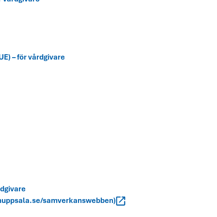
E) – för vårdgivare
rdgivare
ionuppsala.se/samverkanswebben)