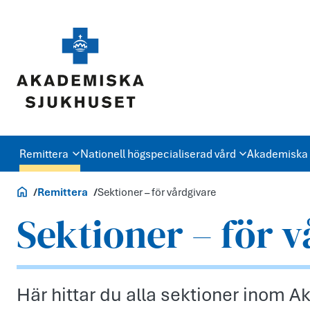
Remittera
Nationell högspecialiserad vård
Akademiska 
Vårdgivare
Remittera
Sektioner – för vårdgivare
Sektioner – för 
Här hittar du alla sektioner inom 