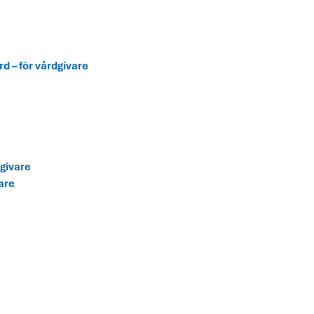
d – för vårdgivare
dgivare
are