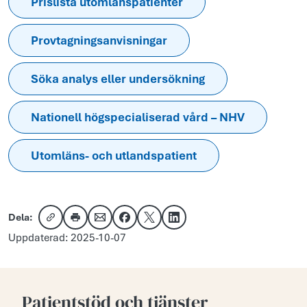
Prislista utomlänspatienter
Provtagningsanvisningar
Söka analys eller undersökning
Nationell högspecialiserad vård – NHV
Utomläns- och utlandspatient
Dela:
Kopiera länk
Skriv ut
Dela via e-post
Dela på Facebook
Dela på X
Dela på LinkedIn
Uppdaterad: 2025-10-07
Patientstöd och tjänster