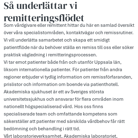
Så underlättar vi
remitteringsflödet
Som vårdgivare eller remittent hittar du här en samlad översikt
över våra specialistområden, kontaktvägar och remissrutiner.
Vi vill underlätta samarbetet och skapa ett smidigt
patientflöde när du behöver ställa en remiss till oss eller söker
praktisk vägledning i remitteringsprocessen.
Vi tar emot patienter både från och utanför Uppsala län,
liksom internationella patienter. För patienter från andra
regioner erbjuder vi tydlig information om remissförfaranden,
prislistor och information om boende via patienthotell.
Akademiska sjukhuset är ett av Sveriges största
universitetssjukhus och ansvarar för flera områden inom
nationellt högspecialiserad vård. Hos oss finns
specialiserade team och omfattande kompetens som
säkerställer att patienter med särskilda vårdbehov får rätt
bedömning och behandling i rätt tid.
Vårt laboratorieverksamhet, Akademiska laboratoriet,