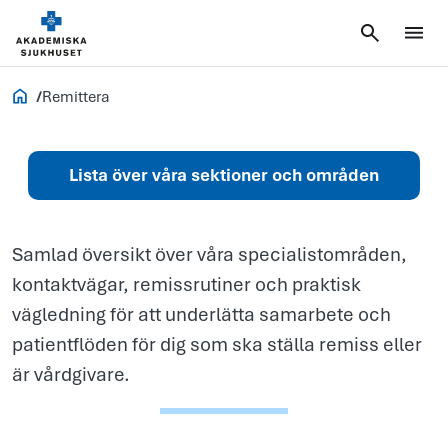
Remittera
Vårdgivare
Remittera
Lista över våra sektioner och områden
Samlad översikt över våra specialistområden,
kontaktvägar, remissrutiner och praktisk
vägledning för att underlätta samarbete och
patientflöden för dig som ska ställa remiss eller
är vårdgivare.