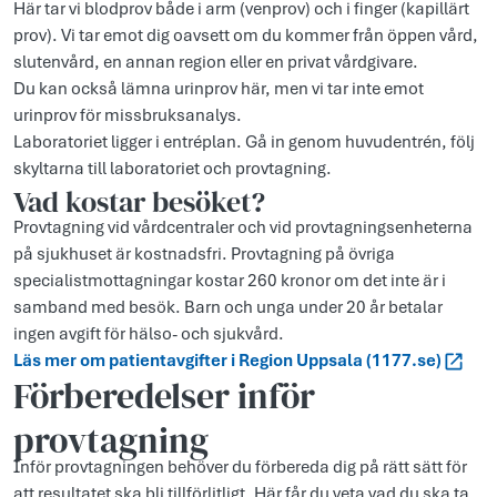
Här tar vi blodprov både i arm (venprov) och i finger (kapillärt
prov). Vi tar emot dig oavsett om du kommer från öppen vård,
slutenvård, en annan region eller en privat vårdgivare.
Du kan också lämna urinprov här, men vi tar inte emot
urinprov för missbruksanalys.
Laboratoriet ligger i entréplan. Gå in genom huvudentrén, följ
skyltarna till laboratoriet och provtagning.
Vad kostar besöket?
Provtagning vid vårdcentraler och vid provtagningsenheterna
på sjukhuset är kostnadsfri. Provtagning på övriga
specialistmottagningar kostar 260 kronor om det inte är i
samband med besök. Barn och unga under 20 år betalar
ingen avgift för hälso- och sjukvård.
Läs mer om patientavgifter i Region Uppsala (1177.se)
Förberedelser inför
provtagning
Inför provtagningen behöver du förbereda dig på rätt sätt för
att resultatet ska bli tillförlitligt. Här får du veta vad du ska ta