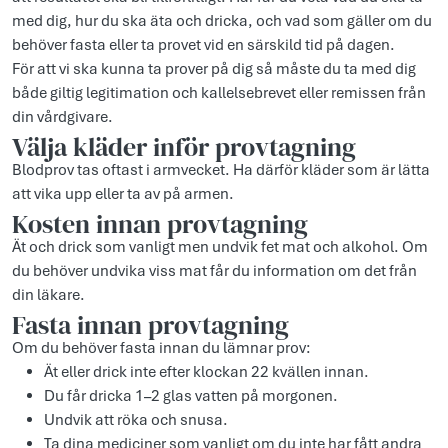
med dig, hur du ska äta och dricka, och vad som gäller om du
behöver fasta eller ta provet vid en särskild tid på dagen.
För att vi ska kunna ta prover på dig så måste du ta med dig
både giltig legitimation och kallelsebrevet eller remissen från
din vårdgivare.
Välja kläder inför provtagning
Blodprov tas oftast i armvecket. Ha därför kläder som är lätta
att vika upp eller ta av på armen.
Kosten innan provtagning
Ät och drick som vanligt men undvik fet mat och alkohol. Om
du behöver undvika viss mat får du information om det från
din läkare.
Fasta innan provtagning
Om du behöver fasta innan du lämnar prov:
Ät eller drick inte efter klockan 22 kvällen innan.
Du får dricka 1–2 glas vatten på morgonen.
Undvik att röka och snusa.
Ta dina mediciner som vanligt om du inte har fått andra