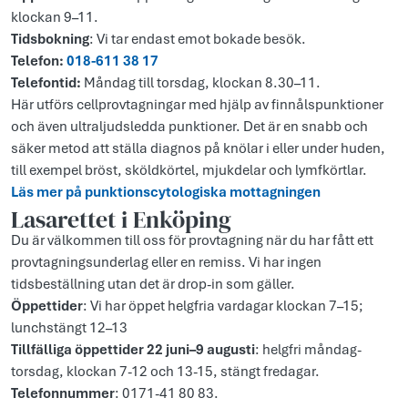
klockan 9–11.
Tidsbokning
: Vi tar endast emot bokade besök.
Telefon:
018-611 38 17
Telefontid:
Måndag till torsdag, klockan 8.30–11.
Här utförs cellprovtagningar med hjälp av finnålspunktioner
och även ultraljudsledda punktioner. Det är en snabb och
säker metod att ställa diagnos på knölar i eller under huden,
till exempel bröst, sköldkörtel, mjukdelar och lymfkörtlar.
Läs mer på punktions­cytologiska mottagningen
Lasarettet i Enköping
Du är välkommen till oss för provtagning när du har fått ett
provtagningsunderlag eller en remiss. Vi har ingen
tidsbeställning utan det är drop-in som gäller.
Öppettider
: Vi har öppet helgfria vardagar klockan 7–15;
lunchstängt 12–13
Tillfälliga öppettider 22 juni–9 augusti
: helgfri måndag-
torsdag, klockan 7-12 och 13-15, stängt fredagar.
Telefonnummer
: 0171-41 80 83.