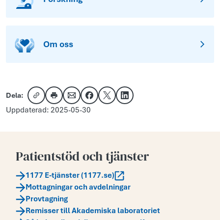
Om oss
Dela:
Kopiera länk
Skriv ut
Dela via e-post
Dela på Facebook
Dela på X
Dela på LinkedIn
Uppdaterad: 2025-05-30
Patientstöd och tjänster
1177 E-tjänster (1177.se)
Mottagningar och avdelningar
Provtagning
Remisser till Akademiska laboratoriet