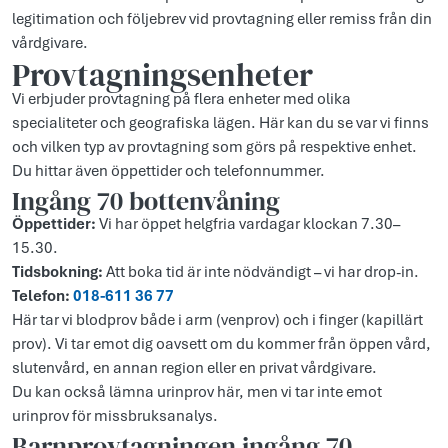
legitimation och följebrev vid provtagning eller remiss från din
vårdgivare.
Provtagningsenheter
Vi erbjuder provtagning på flera enheter med olika
specialiteter och geografiska lägen. Här kan du se var vi finns
och vilken typ av provtagning som görs på respektive enhet.
Du hittar även öppettider och telefonnummer.
Ingång 70 bottenvåning
Öppettider:
Vi har öppet helgfria vardagar klockan 7.30–
15.30.
Tidsbokning:
Att boka tid är inte nödvändigt – vi har drop-in.
Telefon:
018-611 36 77
Här tar vi blodprov både i arm (venprov) och i finger (kapillärt
prov). Vi tar emot dig oavsett om du kommer från öppen vård,
slutenvård, en annan region eller en privat vårdgivare.
Du kan också lämna urinprov här, men vi tar inte emot
urinprov för missbruksanalys.
Barnprovtagningen ingång 70