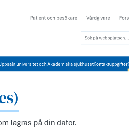
Patient och besökare
Vårdgivare
Fors
Sök på webbplatsen...
Uppsala universitet och Akademiska sjukhuset
Kontaktuppgifter
es)
som lagras på din dator.