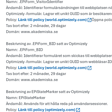
Namn: .EPiForm_VisitorIdentifier
Ändamål: Identifierar formulärsändningen till webbplatsen när 
Optimizely -formulär. Lagrar ett unikt GUID som är besökarens
Policy:
Länk till policy (world.optimizely.com)
Öppna policy
Tas bort efter: 2 månader, 29 dagar
Domän: www.akademiska.se
Beskrivning av .EPiForm_BID satt av Optimizely
Namn: .EPiForm_BID
Ändamål: Identifierar formuläret som skickas till webbplatsen
Optimizely -formulär. Lagrar en unikt GUID som webbläsar-ID
Policy:
Länk till policy (world.optimizely.com)
Tas bort efter: 2 månader, 29 dagar
Domän: www.akademiska.se
Beskrivning av EPiStateMarker satt av Optimizely
Namn: EPiStateMarker
Ändamål: Används för att hålla reda på användarsessioner.
Policy:
Länk till policy (optimizely.com)