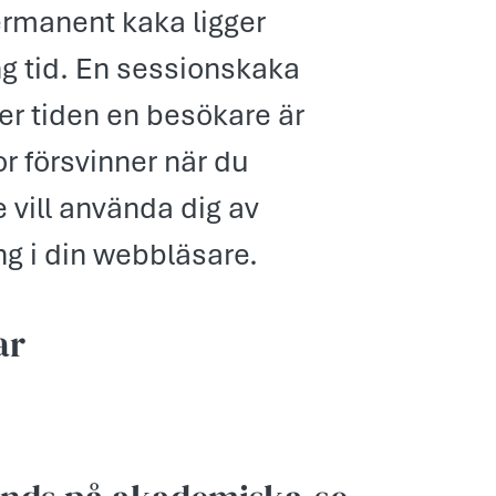
permanent kaka ligger
g tid. En sessionskaka
der tiden en besökare är
r försvinner när du
 vill använda dig av
g i din webbläsare.
ar