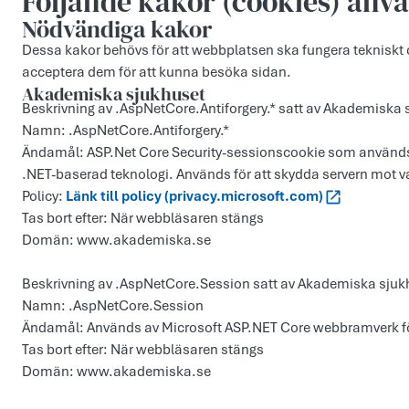
Följande kakor (cookies) anv
Nödvändiga kakor
Dessa kakor behövs för att webbplatsen ska fungera tekniskt 
acceptera dem för att kunna besöka sidan.
Akademiska sjukhuset
Beskrivning av .AspNetCore.Antiforgery.* satt av Akademiska 
Namn: .AspNetCore.Antiforgery.*
Ändamål: ASP.Net Core Security-sessionscookie som används
.NET-baserad teknologi. Används för att skydda servern mot 
Policy:
Länk till policy (privacy.microsoft.com)
Tas bort efter: När webbläsaren stängs
Domän: www.akademiska.se
Beskrivning av .AspNetCore.Session satt av Akademiska sjuk
Namn: .AspNetCore.Session
Ändamål: Används av Microsoft ASP.NET Core webbramverk för
Tas bort efter: När webbläsaren stängs
Domän: www.akademiska.se