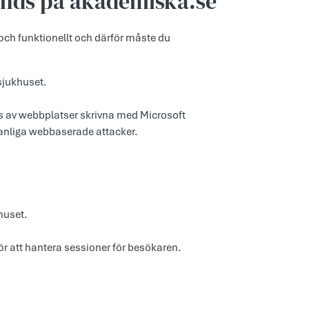
änds på akademiska.se
och funktionellt och därför måste du
sjukhuset.
 av webbplatser skrivna med Microsoft
vanliga webbaserade attacker.
huset.
 att hantera sessioner för besökaren.