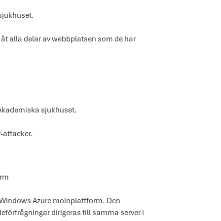
sjukhuset.
åt alla delar av webbplatsen som de har
Akademiska sjukhuset.
-attacker.
orm
å Windows Azure molnplattform. Den
deförfrågningar dirigeras till samma server i