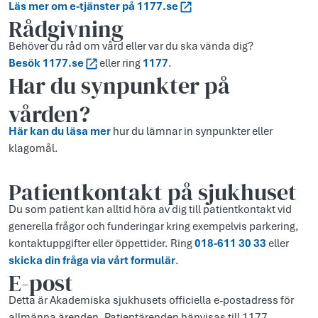
Läs mer om e-tjänster på 1177.se
Rådgivning
Behöver du råd om vård eller var du ska vända dig?
Besök 1177.se
eller ring
1177
.
Har du synpunkter på
vården?
Här kan du läsa mer
hur du lämnar in synpunkter eller
klagomål.
Patientkontakt på sjukhuset
Du som patient kan alltid höra av dig till patientkontakt vid
generella frågor och funderingar kring exempelvis parkering,
kontaktuppgifter eller öppettider. Ring
018-611 30 33
eller
skicka din fråga via vårt formulär
.
E-post
Detta är Akademiska sjukhusets officiella e-postadress för
allmänna ärenden. Patientärenden hänvisas till 1177.