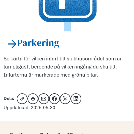
Parkering
Se karta för vilken infart till sjukhusområdet som är
lämpligast, beroende på vilken ingång du ska till.
Infarterna är markerade med gröna pilar.
Dela:
Kopiera länk
Skriv ut
Dela via e-post
Dela på Facebook
Dela på X
Dela på LinkedIn
Uppdaterad: 2025-05-30