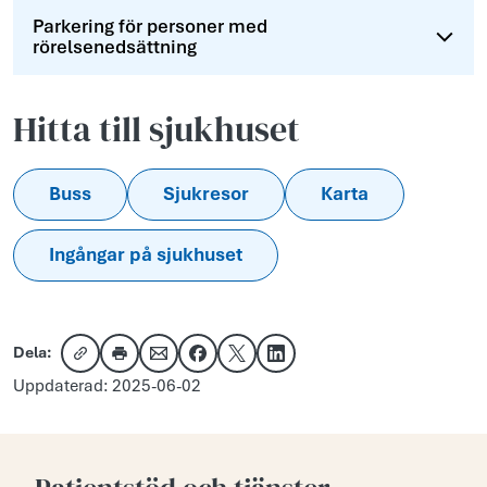
Parkering för personer med
rörelsenedsättning
Hitta till sjukhuset
Buss
Sjukresor
Karta
Ingångar på sjukhuset
Dela:
Kopiera länk
Skriv ut
Dela via e-post
Dela på Facebook
Dela på X
Dela på LinkedIn
Uppdaterad: 2025-06-02