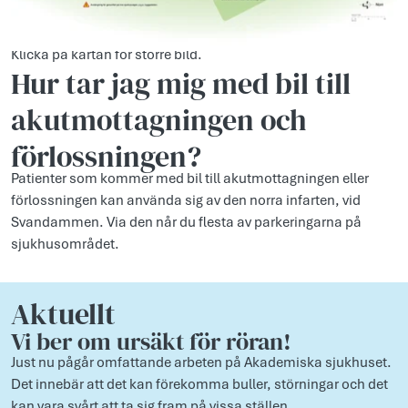
Klicka på kartan för större bild.
Hur tar jag mig med bil till
akutmottagningen och
förlossningen?
Patienter som kommer med bil till akutmottagningen eller
förlossningen kan använda sig av den norra infarten, vid
Svandammen. Via den når du flesta av parkeringarna på
sjukhusområdet.
Aktuellt
Vi ber om urs­äkt för röran!
Just nu pågår omf­attand­e arb­eten på Akademisk­a ­sjukh­uset.
Det inn­ebär att det kan förekomm­a bull­er, störn­ingar och det
kan vara svårt att ta sig fram på vissa ställ­en.