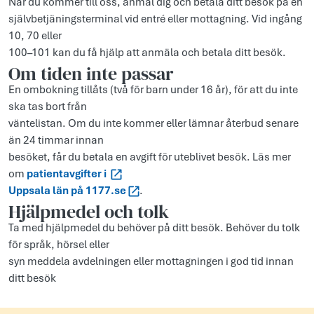
När du kommer till oss, anmäl dig och betala ditt besök på en
självbetjäningsterminal vid entré eller mottagning. Vid ingång
10, 70 eller
100–101 kan du få hjälp att anmäla och betala ditt besök.
Om tiden inte passar
En ombokning tillåts (två för barn under 16 år), för att du inte
ska tas bort från
väntelistan. Om du inte kommer eller lämnar återbud senare
än 24 timmar innan
besöket, får du betala en avgift för uteblivet besök. Läs mer
om
patientavgifter i
Uppsala län på 1177.se
.
Hjälpmedel och tolk
Ta med hjälpmedel du behöver på ditt besök. Behöver du tolk
för språk, hörsel eller
syn meddela avdelningen eller mottagningen i god tid innan
ditt besök