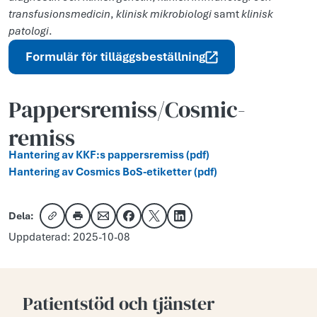
transfusionsmedicin
,
klinisk mikrobiologi
samt
klinisk
patologi
.
Formulär för tilläggsbeställning
Pappersremiss/Cosmic-
remiss
Hantering av KKF:s pappersremiss (pdf)
Hantering av Cosmics BoS-etiketter (pdf)
Dela:
Kopiera länk
Skriv ut
Dela via e-post
Dela på Facebook
Dela på X
Dela på LinkedIn
Uppdaterad: 2025-10-08
Patientstöd och tjänster