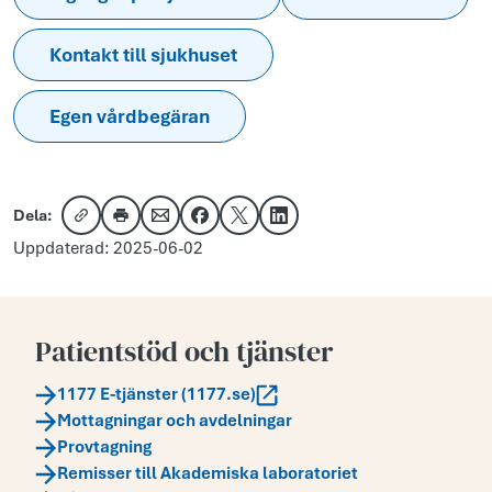
Kontakt till sjukhuset
Egen vårdbegäran
Dela:
Kopiera länk
Skriv ut
Dela via e-post
Dela på Facebook
Dela på X
Dela på LinkedIn
Uppdaterad: 2025-06-02
Patientstöd och tjänster
1177 E-tjänster (1177.se)
Mottagningar och avdelningar
Provtagning
Remisser till Akademiska laboratoriet