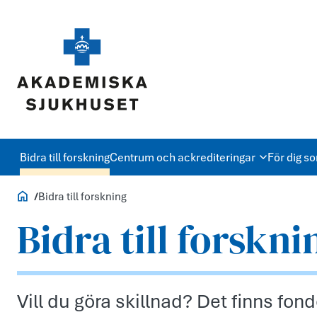
Bidra till forskning
Centrum och ackrediteringar
För dig s
Forskning
Bidra till forskning
Bidra till forskni
Vill du göra skillnad? Det finns fond