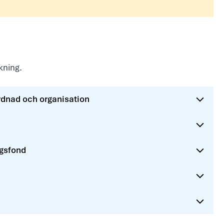
skning.
rdnad och organisation
ngsfond