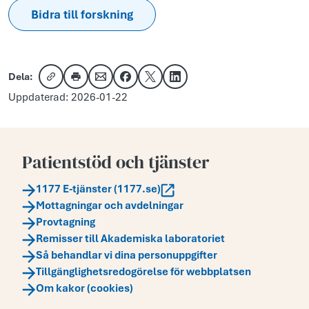
Bidra till forskning
Dela:
Kopiera länk
Skriv ut
Dela via e-post
Dela på Facebook
Dela på X
Dela på LinkedIn
Uppdaterad: 2026-01-22
Patientstöd och tjänster
1177 E-tjänster (1177.se)
Mottagningar och avdelningar
Provtagning
Remisser till Akademiska laboratoriet
Så behandlar vi dina personuppgifter
Tillgänglighetsredogörelse för webbplatsen
Om kakor (cookies)