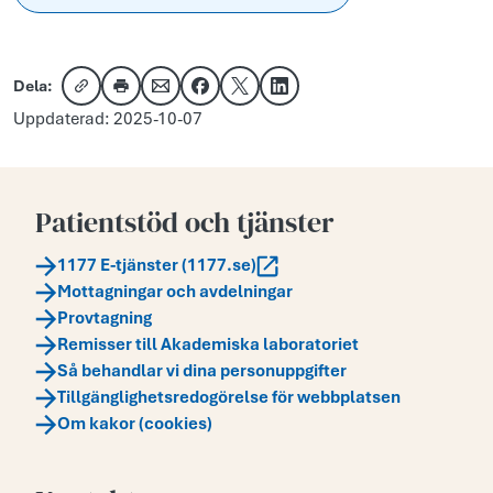
Dela:
Kopiera länk
Skriv ut
Dela via e-post
Dela på Facebook
Dela på X
Dela på LinkedIn
Uppdaterad: 2025-10-07
Patientstöd och tjänster
1177 E-tjänster (1177.se)
Mottagningar och avdelningar
Provtagning
Remisser till Akademiska laboratoriet
Så behandlar vi dina personuppgifter
Tillgänglighetsredogörelse för webbplatsen
Om kakor (cookies)