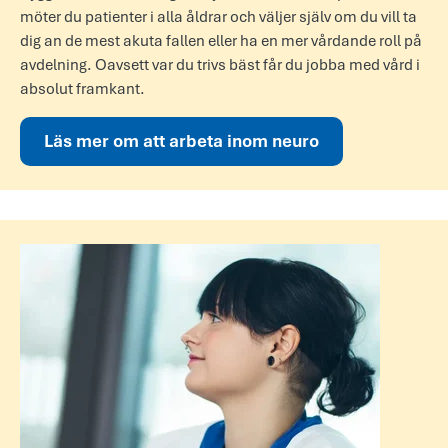
möter du patient­er i alla åldr­ar och välj­er själv om du vill ta
dig an de mest akuta fall­en eller ha en mer vård­an­de roll på
avd­eln­ing. Oavs­ett var du trivs bäst får du jobba med vård i
abs­olut framk­ant.
Läs mer om att arbeta inom neuro