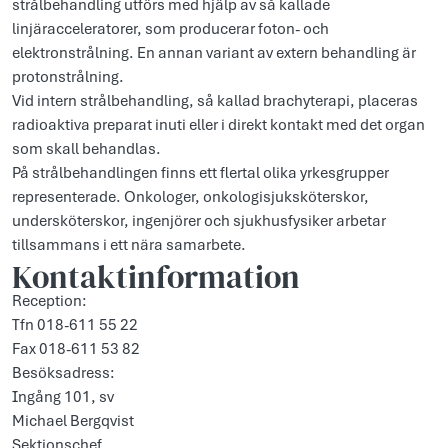
strålbehandling utförs med hjälp av så kallade
linjäracceleratorer, som producerar foton- och
elektronstrålning. En annan variant av extern behandling är
protonstrålning.
Vid intern strålbehandling, så kallad brachyterapi, placeras
radioaktiva preparat inuti eller i direkt kontakt med det organ
som skall behandlas.
På strålbehandlingen finns ett flertal olika yrkesgrupper
representerade. Onkologer, onkologisjuksköterskor,
undersköterskor, ingenjörer och sjukhusfysiker arbetar
tillsammans i ett nära samarbete.
Kontaktinformation
Reception:
Tfn 018-611 55 22
Fax 018-611 53 82
Besöksadress:
Ingång 101, sv
Michael Bergqvist
Sektionschef