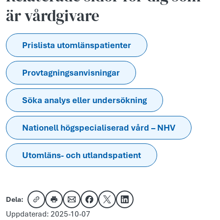
är vårdgivare
Prislista utomlänspatienter
Provtagningsanvisningar
Söka analys eller undersökning
Nationell högspecialiserad vård – NHV
Utomläns- och utlandspatient
Dela:
Kopiera länk
Skriv ut
Dela via e-post
Dela på Facebook
Dela på X
Dela på LinkedIn
Uppdaterad: 2025-10-07