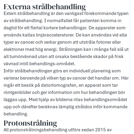
Externa strålbehandling
Extern strålbehandling är den vanligast förekommande typen
av strålbehandling. I normalfallet får patienten komma in
dagtid för ett flertal kortare behandlingar. De apparater som
används kallas linjäracceleratorer. De kan användas vid alla
typer av cancer och verkar genom att utstråla fotoner eller
elektroner med hög energi. Strålningen kan i många fall slå ut
all tumörvävnad utan att orsaka bestående skador på frisk
vävnad intill behandlings-området.
Inför strålbehandlingen görs en individuell planering som
varierar beroende på vilken typ av cancer det handlar om. Här
ingår ett besök på datortomografen, en apparat som tar
röntgenbilder och ger information om hur behandlingen bör
läggas upp. Med hjälp av bilderna ritas behandlingsområdet
upp och därefter beräknas lämplig stråldos inför kommande
behandling.
Protonstrålning
All protonstrålningsbehandling utförs sedan 2015 av