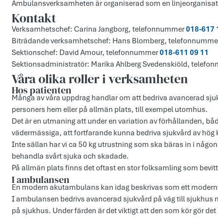
Ambulansverksamheten är organiserad som en linjeorganisat
Kontakt
Verksamhetschef: Carina Jangborg, telefonnummer
018-617 
Biträdande verksamhetschef: Hans Blomberg, telefonnumm
Sektionschef: David Amour, telefonnummer
018-611 09 11
Sektionsadministratör: Marika Ahlberg Svedenskiöld, telef
Våra olika roller i verksamheten
Hos patienten
Många av våra uppdrag handlar om att bedriva avancerad sjukv
personers hem eller på allmän plats, till exempel utomhus.
Det är en utmaning att under en variation av förhållanden, 
vädermässiga, att fortfarande kunna bedriva sjukvård av hög k
Inte sällan har vi ca 50 kg utrustning som ska bäras in i någons 
behandla svårt sjuka och skadade.
På allmän plats finns det oftast en stor folksamling som bevitt
I ambulansen
En modern akutambulans kan idag beskrivas som ett modernt 
I ambulansen bedrivs avancerad sjukvård på väg till sjukhus 
på sjukhus. Under färden är det viktigt att den som kör gör de