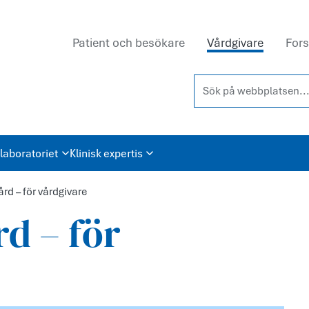
Patient och besökare
Vårdgivare
Fors
Sök på webbplatsen...
laboratoriet
Klinisk expertis
d – för vårdgivare
d – för