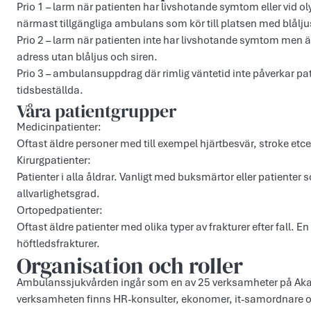
Prio 1 – larm när patienten har livshotande symtom eller vid o
närmast tillgängliga ambulans som kör till platsen med blålju
Prio 2 – larm när patienten inte har livshotande symtom men är
adress utan blåljus och siren.
Prio 3 – ambulansuppdrag där rimlig väntetid inte påverkar pa
tidsbeställda.
Våra patientgrupper
Medicinpatienter:
Oftast äldre personer med till exempel hjärtbesvär, stroke etce
Kirurgpatienter:
Patienter i alla åldrar. Vanligt med buksmärtor eller patienter 
allvarlighetsgrad.
Ortopedpatienter:
Oftast äldre patienter med olika typer av frakturer efter fall. E
höftledsfrakturer.
Organisation och roller
Ambulanssjukvården ingår som en av 25 verksamheter på Aka
verksamheten finns HR-konsulter, ekonomer, it-samordnare o