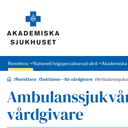
Remittera
Nationell högspecialiserad vård
Akademiska 
Vårdgivare
Remittera
Sektioner – för vårdgivare
Ambulanssjukvår
Ambulanssjukvår
vårdgivare