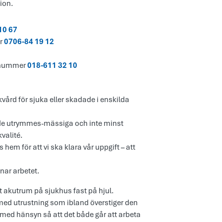
ion.
10 67
er
0706-84 19 12
onnummer
018-611 32 10
ård för sjuka eller skadade i enskilda
både utrymmes-mässiga och inte minst
valité.
hem för att vi ska klara vår uppgift – att
nar arbetet.
akutrum på sjukhus fast på hjul.
med utrustning som ibland överstiger den
t med hänsyn så att det både går att arbeta