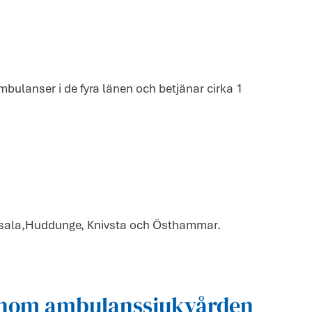
mbulanser i de fyra länen och betjänar cirka 1
Uppsala,Huddunge, Knivsta och Östhammar.
 inom ambulanssjukvården