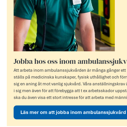
Jobba hos oss inom ambulanssjuk
Att arbeta inom ambulanssjukvården är många gånger ett
ställs på medicinska kunskaper, fysisk uthållighet och förm
sig en aning åt mot vanlig sjukvård. Våra anställningskrav är
i sig men även för att förebygga att t ex arbetsskador upp
ska du även visa ett stort intresse för att arbeta med männ
Läs mer om att jobba inom ambulanssjukvård