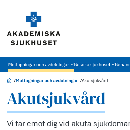
Mottagningar och avdelningar
Besöka sjukhuset
Behand
Akademiska.se
Mottagningar och avdelningar
Akutsjukvård
Akutsjukvård
Vi tar emot dig vid akuta sjukdomar