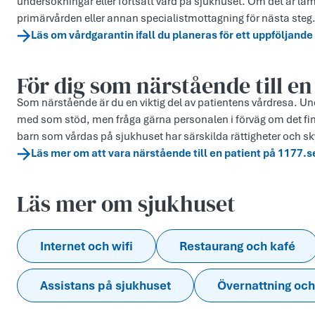
undersökningar eller fortsatt vård på sjukhuset. Om det är lä
primärvården eller annan specialistmottagning för nästa steg
Läs om vårdgarantin ifall du planeras för ett uppföljand
För dig som närstående till en
Som närstående är du en viktig del av patientens vårdresa. Unde
med som stöd, men fråga gärna personalen i förväg om det fi
barn som vårdas på sjukhuset har särskilda rättigheter och sk
Läs mer om att vara närstående till en patient på 1177.s
Läs mer om sjukhuset
Internet och wifi
Restaurang och kafé
Assistans på sjukhuset
Övernattning och