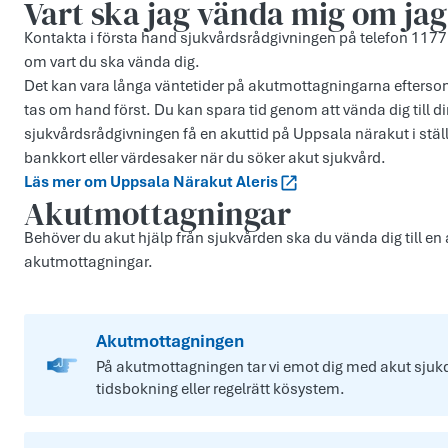
Vart ska jag vända mig om jag
Kontakta i första hand sjukvårdsrådgivningen på telefon 1177.
om vart du ska vända dig.
Det kan vara långa väntetider på akutmottagningarna eftersom 
tas om hand först. Du kan spara tid genom att vända dig till di
sjukvårdsrådgivningen få en akuttid på Uppsala närakut i ställ
bankkort eller värdesaker när du söker akut sjukvård.
Läs mer om Uppsala Närakut Aleris
Akutmottagningar
Behöver du akut hjälp från sjukvården ska du vända dig till e
akutmottagningar.
Akutmottagningen
På akutmottagningen tar vi emot dig med akut sjukd
tidsbokning eller regelrätt kösystem.