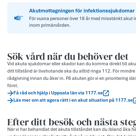
Akutmottagningen för infektions­sjukdomar
För vuxna personer över 18 år med misstänkt akut
inom primärvården.
Sök vård när du behöver det
Vid akuta sjukdomar eller skador kan du komma direkt till a
ditt tillstånd är livshotande ska du alltid ringa 112. För mind
rådgivning innan du åker in. På akuten gör vi en prioritering dä
först.
Få råd och hjälp i Uppsala län via 1177.se
Läs mer om att agera rätt i en akut situation på 1177.se
Efter ditt besök och nästa ste
När vi har behandlat det akuta tillståndet kan du ibland åka h