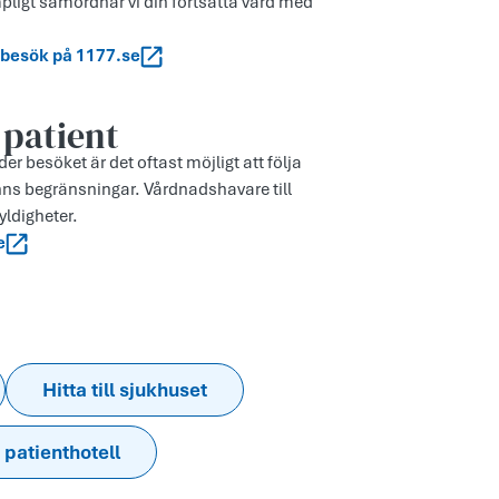
mpligt samordnar vi din fortsatta vård med
.
e besök på 1177.se
 patient
r besöket är det oftast möjligt att följa
nns begränsningar. Vårdnadshavare till
yldigheter.
e
Hitta till sjukhuset
 patienthotell