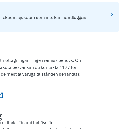
 infektionssjukdom som inte kan handläggas
kutmottagningar – ingen remiss behövs. Om
re akuta besvär kan du kontakta 1177 för
r de mest allvarliga tillstånden behandlas
g
em direkt. Ibland behövs fler