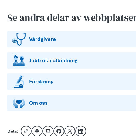
Se andra delar av webbplatse
Vårdgivare
Jobb och utbildning
Forskning
Om oss
Dela:
Kopiera länk
Skriv ut
Dela via e-post
Dela på Facebook
Dela på X
Dela på LinkedIn