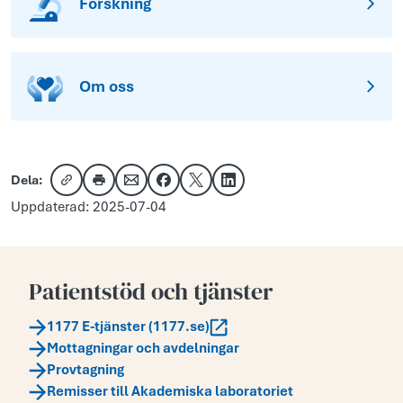
Forskning
Om oss
Dela:
Kopiera länk
Skriv ut
Dela via e-post
Dela på Facebook
Dela på X
Dela på LinkedIn
Uppdaterad: 2025-07-04
Patientstöd och tjänster
1177 E-tjänster (1177.se)
Mottagningar och avdelningar
Provtagning
Remisser till Akademiska laboratoriet