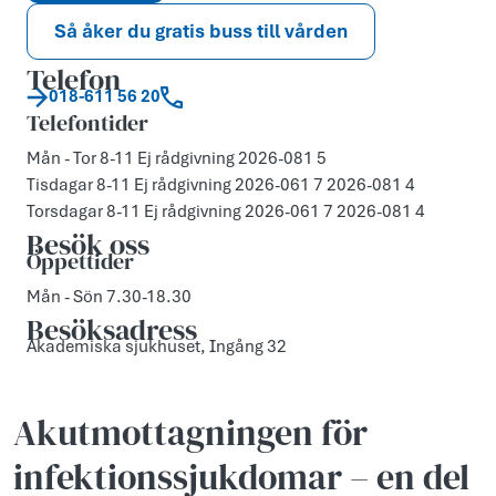
Så åker du gratis buss till vården
Telefon
018-611 56 20
Telefontider
Mån - Tor 8-11 Ej rådgivning 2026-081 5
Tisdagar 8-11 Ej rådgivning 2026-061 7 2026-081 4
Torsdagar 8-11 Ej rådgivning 2026-061 7 2026-081 4
Besök oss
Öppettider
Mån - Sön 7.30-18.30
Besöksadress
Akademiska sjukhuset, Ingång 32
Akutmottagningen för
infektions­sjukdomar – en del