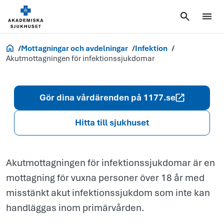
Akutmottagni
för infektions
sjukdomar
Akademiska.se
Mottagningar och avdelningar
Infektion
Akutmottagningen för infektions­sjukdomar
Gör dina vårdärenden på 1177.se
Hitta till sjukhuset
Akutmottagningen för infektionssjukdomar är en
mottagning för vuxna personer över 18 år med
misstänkt akut infektionssjukdom som inte kan
handläggas inom primärvården.