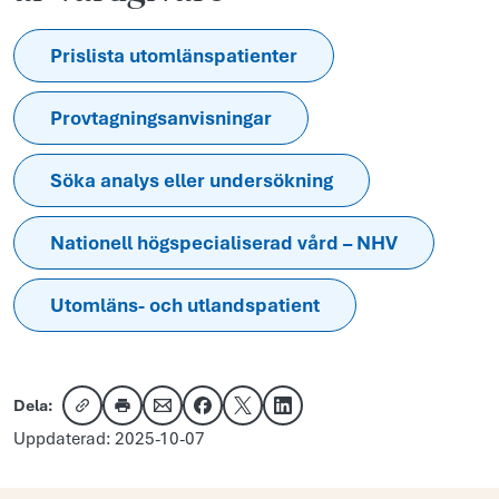
Prislista utomlänspatienter
Provtagningsanvisningar
Söka analys eller undersökning
Nationell högspecialiserad vård – NHV
Utomläns- och utlandspatient
Dela:
Kopiera länk
Skriv ut
Dela via e-post
Dela på Facebook
Dela på X
Dela på LinkedIn
Uppdaterad: 2025-10-07