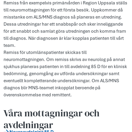
Remiss från exempelvis primärvården i Region Uppsala ställs
till neuromottagningen för ett första besök. Uppkommer då
misstanke om ALS/MNS diagnos så planeras en utredning.
Dessa utredningar har ett snabbspår och sker inneliggande
för att snabbt och samlat göra utredningen och komma fram
till diagnos. När diagnosen är klar kopplas patienten till vårt
team.
Remiss för utomlänspatienter skickas till
neuromottagningen. Om remiss skrivs av neurolog på annat
sjukhus planeras patienten in till avdelning 85 D för en klinisk
bedömning, genomgång av utförda undersökningar samt
eventuellt kompletterande undersökningar. Om ALS/MNS
diagnos blir MNS-teamet inkopplat beroende på
överenskommelse med remittent.
Våra mottagningar och
avdelningar