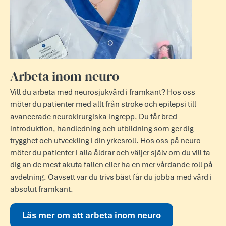
Arbeta inom neuro
Vill du arbeta med neurosjukvård i framkant? Hos oss
möter du patienter med allt från stroke och epilepsi till
avancerade neurokirurgiska ingrepp. Du får bred
introduktion, handledning och utbildning som ger dig
trygghet och utveckling i din yrkesroll. Hos oss på neuro
möter du patient­er i alla åldr­ar och välj­er själv om du vill ta
dig an de mest akuta fall­en eller ha en mer vård­an­de roll på
avd­eln­ing. Oavs­ett var du trivs bäst får du jobba med vård i
abs­olut framk­ant.
Läs mer om att arbeta inom neuro