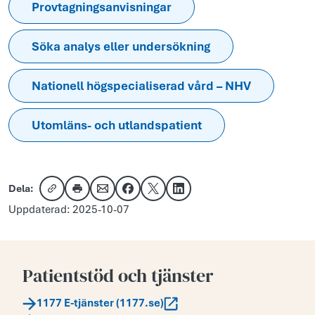
Provtagningsanvisningar
Söka analys eller undersökning
Nationell högspecialiserad vård – NHV
Utomläns- och utlandspatient
Dela:
Kopiera länk
Skriv ut
Dela via e-post
Dela på Facebook
Dela på X
Dela på LinkedIn
Uppdaterad: 2025-10-07
Patientstöd och tjänster
1177 E-tjänster (1177.se)