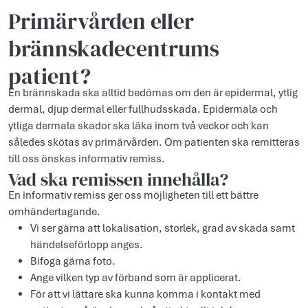
Primärvården eller
brännskadecentrums
patient?
En brännskada ska alltid bedömas om den är epidermal, ytlig
dermal, djup dermal eller fullhudsskada. Epidermala och
ytliga dermala skador ska läka inom två veckor och kan
således skötas av primärvården. Om patienten ska remitteras
till oss önskas informativ remiss.
Vad ska remissen innehålla?
En informativ remiss ger oss möjligheten till ett bättre
omhändertagande.
Vi ser gärna att lokalisation, storlek, grad av skada samt
händelseförlopp anges.
Bifoga gärna foto.
Ange vilken typ av förband som är applicerat.
För att vi lättare ska kunna komma i kontakt med