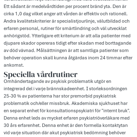
Ett sådant är medelvårdtiden per procent bränd yta. Den är
cirka 1,0 dag vilket anger att vården är effektiv och rationell.
Andra kvalitetskriterier är specialistjourlinje, välutbildad och
erfaren personal, rutiner för smärtlindring och väl utvecklat
anhörigstöd. Ytterligare ett kriterium är att alla patienter med
djupare skador opereras tidigt efter skadan med borttagande
av död vävnad. Målsättningen är att samtliga patienter som
behöver operation skall kunna åtgärdas inom 24 timmar efter
ankomst.
Speciella vårdrutiner
Omhändertagande av psykisk problematik utgör en
integrerad del i varje brännskadeenhet. I storleksordningen
25-30 % av patienterna har stor premorbid psykiatrisk
problematik och/eller missbruk. Akademiska sjukhuset har
en separat enhet för konsultationspsykiatri för "internt bruk".
Denna enhet leds av mycket erfaren psykiatriöverläkare med
30 års erfarenhet. Denna enhet är den formella kontaktytan
vid varje situation där akut psykiatrisk bedömning behöver