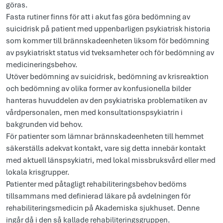
göras.
Fasta rutiner finns för att i akut fas göra bedömning av
suicidrisk på patient med uppenbarligen psykiatrisk historia
som kommer till brännskadeenheten liksom för bedömning
av psykiatriskt status vid tveksamheter och för bedömning av
medicineringsbehov.
Utöver bedömning av suicidrisk, bedömning av krisreaktion
och bedömning av olika former av konfusionella bilder
hanteras huvuddelen av den psykiatriska problematiken av
vårdpersonalen, men med konsultationspsykiatrin i
bakgrunden vid behov.
För patienter som lämnar brännskadeenheten till hemmet
säkerställs adekvat kontakt, vare sig detta innebär kontakt
med aktuell länspsykiatri, med lokal missbruksvård eller med
lokala krisgrupper.
Patienter med påtagligt rehabiliteringsbehov bedöms
tillsammans med definierad läkare på avdelningen för
rehabiliteringsmedicin på Akademiska sjukhuset. Denne
ingår då i den så kallade rehabiliteringsgruppen.