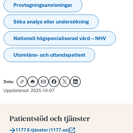
Provtagningsanvisningar
Söka analys eller undersökning
Nationell högspecialiserad vård – NHV
Utomläns- och utlandspatient
Dela:
Kopiera länk
Skriv ut
Dela via e-post
Dela på Facebook
Dela på X
Dela på LinkedIn
Uppdaterad: 2025-10-07
Patientstöd och tjänster
1177 E-tjänster (1177.se)