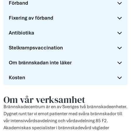
Förband
Fixering av förband
Antibiotika
Stelkr­ampsvacc­inati­on
Om brännsk­adan inte läker
Kosten
Om vår verksamhet
Brännskadecentrum är en av Sveriges två brännskadeenheter.
Dygnet runt tar vi emot patienter med svåra brännskador till
vår intensivvårdsavdelning och vårdavdelning 85 F2.
Akademiskas specialister i brännskadevård vägleder