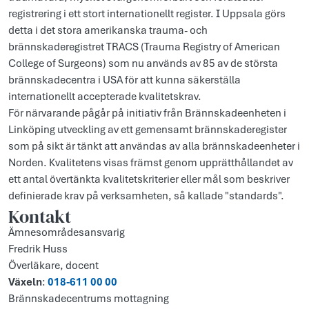
registrering i ett stort internationellt register. I Uppsala görs
detta i det stora amerikanska trauma- och
brännskaderegistret TRACS (Trauma Registry of American
College of Surgeons) som nu används av 85 av de största
brännskadecentra i USA för att kunna säkerställa
internationellt accepterade kvalitetskrav.
För närvarande pågår på initiativ från Brännskadeenheten i
Linköping utveckling av ett gemensamt brännskaderegister
som på sikt är tänkt att användas av alla brännskadeenheter i
Norden. Kvalitetens visas främst genom upprätthållandet av
ett antal övertänkta kvalitetskriterier eller mål som beskriver
definierade krav på verksamheten, så kallade "standards".
Kontakt
Ämnesområdesansvarig
Fredrik Huss
Överläkare, docent
Växeln
:
018-611 00 00
Brännskadecentrums mottagning