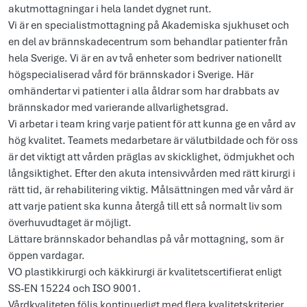
akutmottagningar i hela landet dygnet runt.
Vi är en specialistmottagning på Akademiska sjukhuset och
en del av brännskadecentrum som behandlar patienter från
hela Sverige. Vi är en av två enheter som bedriver nationellt
högspecialiserad vård för brännskador i Sverige. Här
omhändertar vi patienter i alla åldrar som har drabbats av
brännskador med varierande allvarlighetsgrad.
Vi arbetar i team kring varje patient för att kunna ge en vård av
hög kvalitet. Teamets medarbetare är välutbildade och för oss
är det viktigt att vården präglas av skicklighet, ödmjukhet och
långsiktighet. Efter den akuta intensivvården med rätt kirurgi i
rätt tid, är rehabilitering viktig. Målsättningen med vår vård är
att varje patient ska kunna återgå till ett så normalt liv som
överhuvudtaget är möjligt.
Lättare brännskador behandlas på vår mottagning, som är
öppen vardagar.
VO plastikkirurgi och käkkirurgi är kvalitetscertifierat enligt
SS-EN 15224 och ISO 9001.
Vårdkvaliteten följs kontinuerligt med flera kvalitetskriterier.