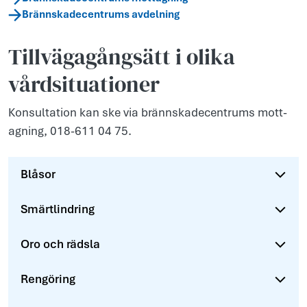
Brännskadecentrums avdelning
Tillvägagångsätt i olika
vårdsituationer
Kons­ultati­on kan ske via brännsk­adecentr­ums mott­
agn­ing, 018-611 04 75.
Blåsor
Smärtlindring
Oro och rädsla
Rengöring