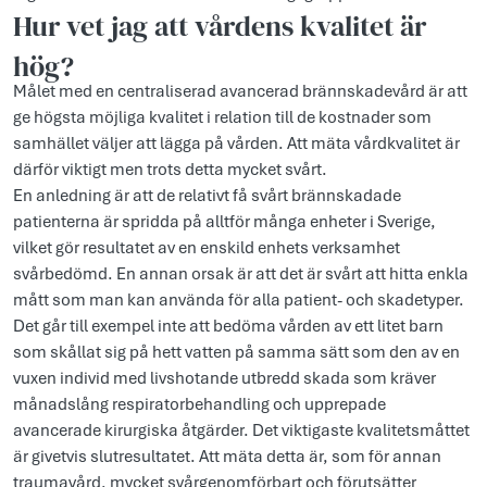
Hur vet jag att vårdens kvalitet är
hög?
Målet med en centraliserad avancerad brännskadevård är att
ge högsta möjliga kvalitet i relation till de kostnader som
samhället väljer att lägga på vården. Att mäta vårdkvalitet är
därför viktigt men trots detta mycket svårt.
En anledning är att de relativt få svårt brännskadade
patienterna är spridda på alltför många enheter i Sverige,
vilket gör resultatet av en enskild enhets verksamhet
svårbedömd. En annan orsak är att det är svårt att hitta enkla
mått som man kan använda för alla patient- och skadetyper.
Det går till exempel inte att bedöma vården av ett litet barn
som skållat sig på hett vatten på samma sätt som den av en
vuxen individ med livshotande utbredd skada som kräver
månadslång respiratorbehandling och upprepade
avancerade kirurgiska åtgärder. Det viktigaste kvalitetsmåttet
är givetvis slutresultatet. Att mäta detta är, som för annan
traumavård, mycket svårgenomförbart och förutsätter