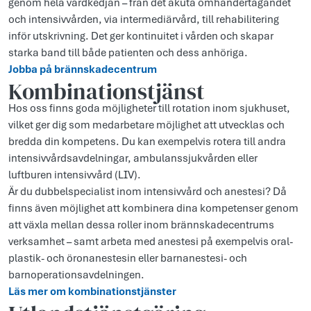
genom hela vårdkedjan – från det akuta omhändertagandet
och intensivvården, via intermediärvård, till rehabilitering
inför utskrivning. Det ger kontinuitet i vården och skapar
starka band till både patienten och dess anhöriga.
Jobba på brännskadecentrum
Kombinationstjänst
Hos oss finns goda möjligheter till rotation inom sjukhuset,
vilket ger dig som medarbetare möjlighet att utvecklas och
bredda din kompetens. Du kan exempelvis rotera till andra
intensivvårdsavdelningar, ambulanssjukvården eller
luftburen intensivvård (LIV).
Är du dubbelspecialist inom intensivvård och anestesi? Då
finns även möjlighet att kombinera dina kompetenser genom
att växla mellan dessa roller inom brännskadecentrums
verksamhet – samt arbeta med anestesi på exempelvis oral-
plastik- och öronanestesin eller barnanestesi- och
barnoperationsavdelningen.
Läs mer om kombinationstjänster