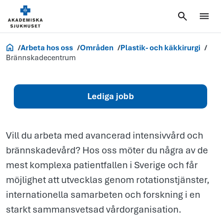
Jobba på
brännskadec
Jobb och utbildning
Arbeta hos oss
Områden
Plastik- och käkkirurgi
Brännskadecentrum
Lediga jobb
Vill du arbeta med avancerad intensivvård och
brännskadevård? Hos oss möter du några av de
mest komplexa patientfallen i Sverige och får
möjlighet att utvecklas genom rotationstjänster,
internationella samarbeten och forskning i en
starkt sammansvetsad vårdorganisation.