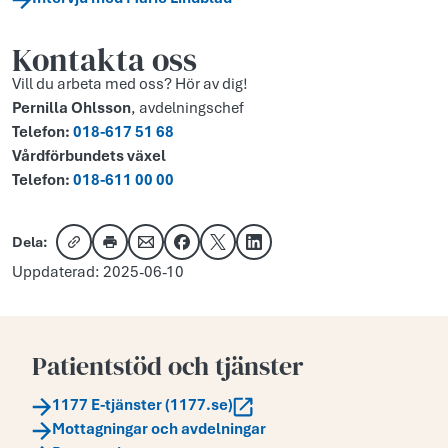
Kontakta oss
Vill du arbeta med oss? Hör av dig!
Pernilla Ohlsson
, avdelningschef
Telefon:
018-617 51 68
Vårdförbundets växel
Telefon:
018-611 00 00
Dela:
Kopiera länk
Skriv ut
Dela via e-post
Dela på Facebook
Dela på X
Dela på LinkedIn
Uppdaterad: 2025-06-10
Patientstöd och tjänster
1177 E-tjänster (1177.se)
Mottagningar och avdelningar