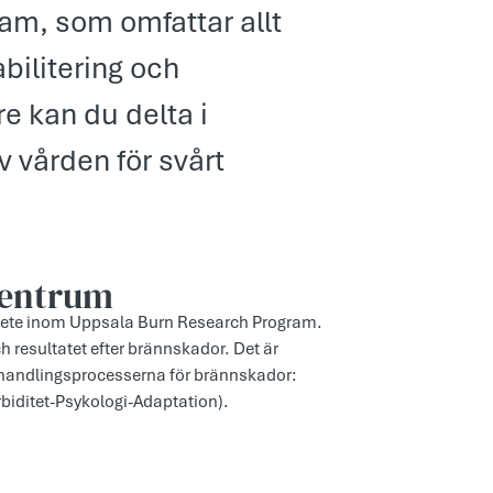
m, som omfattar allt
abilitering och
e kan du delta i
v vården för svårt
centrum
bete inom Uppsala Burn Research Program.
ch resultatet efter brännskador. Det är
behandlingsprocesserna för brännskador:
iditet-Psykologi-Adaptation).