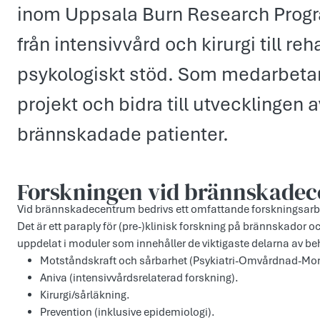
inom Uppsala Burn Research Progra
från intensivvård och kirurgi till reh
psykologiskt stöd. Som medarbetar
projekt och bidra till utvecklingen a
brännskadade patienter.
Forskningen vid brännskade
Vid brännskadecentrum bedrivs ett omfattande forskningsar
Det är ett paraply för (pre-)klinisk forskning på brännskador o
uppdelat i moduler som innehåller de viktigaste delarna av 
Motståndskraft och sårbarhet (Psykiatri-Omvårdnad-Morb
Aniva (intensivvårdsrelaterad forskning).
Kirurgi/sårläkning.
Prevention (inklusive epidemiologi).