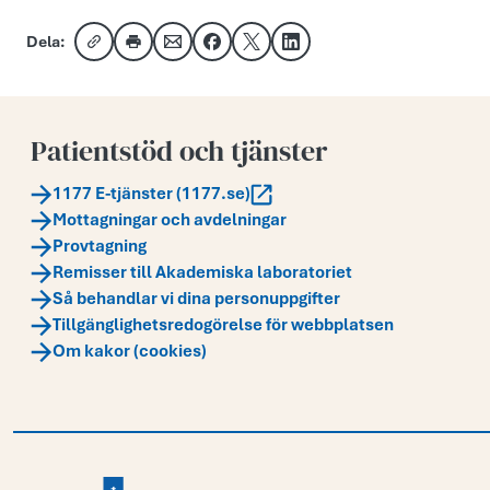
Dela:
Kopiera länk
Skriv ut
Dela via e-post
Dela på Facebook
Dela på X
Dela på LinkedIn
Patientstöd och tjänster
1177 E-tjänster (1177.se)
Mottagningar och avdelningar
Provtagning
Remisser till Akademiska laboratoriet
Så behandlar vi dina personuppgifter
Tillgänglighetsredogörelse för webbplatsen
Om kakor (cookies)