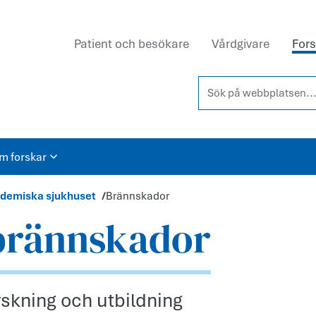
Patient och besökare
Vårdgivare
Fors
Sök på webbplatsen...
om forskar
kademiska sjukhuset
Brännskador
brännskador
skning och utbildning