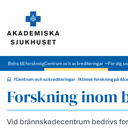
Bidra till forskning
Centrum och ackrediteringar
För dig s
Forskning
Centrum och ackrediteringar
Klinisk forskning på A
Forskning inom 
Vid brännskadecentrum bedrivs for