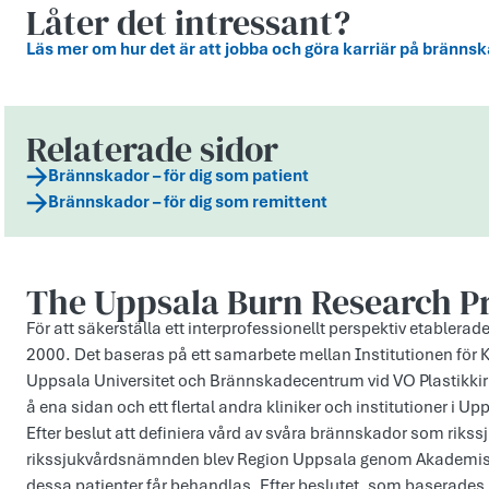
Låter det intressant?
Läs mer om hur det är att jobba och göra karriär på bränn
Relaterade sidor
Brännskador – för dig som patient
Brännskador – för dig som remittent
The Uppsala Burn Research 
För att säkerställa ett interprofessionellt perspektiv etable
2000. Det baseras på ett samarbete mellan Institutionen för Ki
Uppsala Universitet och Brännskadecentrum vid VO Plastikkir
å ena sidan och ett flertal andra kliniker och institutioner i U
Efter beslut att definiera vård av svåra brännskador som rikssj
rikssjukvårdsnämnden blev Region Uppsala genom Akademiska s
dessa patienter får behandlas. Efter beslutet, som baserade