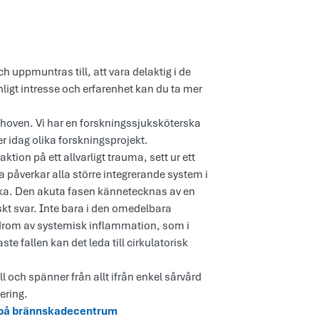
ppmuntras till, att vara delaktig i de
nligt intresse och erfarenhet kan du ta mer
ehoven. Vi har en forskningssjuksköterska
r idag olika forskningsprojekt.
ion på ett allvarligt trauma, sett ur ett
 påverkar alla större integrerande system i
ka. Den akuta fasen kännetecknas av en
skt svar. Inte bara i den omedelbara
ndrom av systemisk inflammation, som i
e fallen kan det leda till cirkulatorisk
l och spänner från allt ifrån enkel sårvård
ering.
a på brännskadecentrum