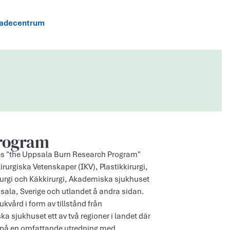
skadecentrum
Program
rades "the Uppsala Burn Research Program"
rurgiska Vetenskaper (IKV), Plastikkirurgi,
urgi och Käkkirurgi, Akademiska sjukhuset
ppsala, Sverige och utlandet å andra sidan.
ukvård i form av tillstånd från
jukhuset ett av två regioner i landet där
s på en omfattande utredning med