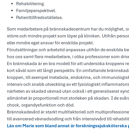
Rehabilitering.
Familjeperspektivet.
Patienttillfredsställelse.
Som medarbetare på brännskadecentrum har du möjlighet, och u
större och mindre projekt som löper på kliniken. Utifrån perso
eller mindre eget ansvar för enskilda projekt.
Förutsättningar och arbetstid anpassas utifrån de enskilda b
hos oss samt flera medarbetare, i olika professioner som drive
En brännskada är en bra modell för att undersöka kroppens reakt
kort såväl som ett långt perspektiv. En omfattande brännskada
kroppen, till exempel metabola, endokrina, och immunologis
intensiv och snabb utveckling av ett fysiologiskt inflammatori
närheten av skadad vävnad utan också i ett generaliserat sy
allmänhet är proportionell mot storleken på skadan. I de svårast
chock, organdysfunktion och död.
Brännskadevård är starkt multifaktoriell och multiprofessionel
till avancerad vävnadsodling och från intensivvård till rehabilit
Läs om Marie som bland annat är forskningssjukskötersk