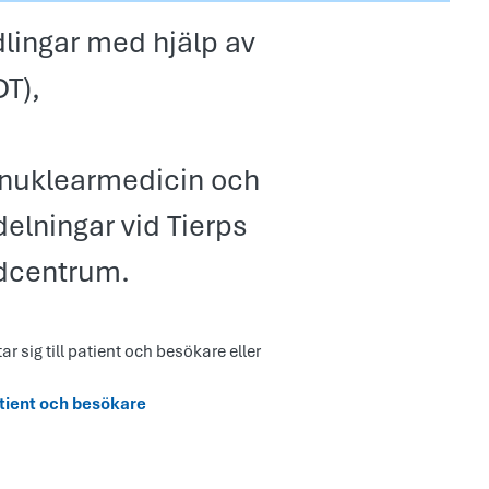
lingar med hjälp av
DT),
 nuklearmedicin och
delningar vid Tierps
dcentrum.
ar sig till patient och besökare eller
atient och besökare