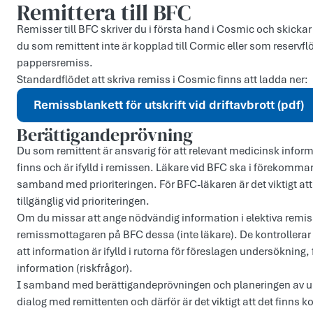
Remittera till BFC
Remisser till BFC skriver du i första hand i Cosmic och skickar
du som remittent inte är kopplad till Cormic eller som reservf
pappersremiss.
Standardflödet att skriva remiss i Cosmic finns att ladda ner:
Remissblankett för utskrift vid driftavbrott (pdf)
Berättigandeprövning
Du som remittent är ansvarig för att relevant medicinsk infor
finns och är ifylld i remissen. Läkare vid BFC ska i förekomma
samband med prioriteringen. För BFC-läkaren är det viktigt a
tillgänglig vid prioriteringen.
Om du missar att ange nödvändig information i elektiva remiss
remissmottagaren på BFC dessa (inte läkare). De kontrollerar i
att information är ifylld i rutorna för föreslagen undersöknin
information (riskfrågor).
I samband med berättigandeprövningen och planeringen av un
dialog med remittenten och därför är det viktigt att det finns ko