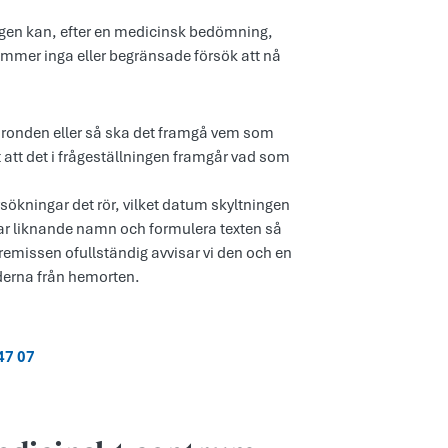
ingen kan, efter en medicinsk bedömning,
kommer inga eller begränsade försök att nå
å ronden eller så ska det framgå vem som
igt att det i frågeställningen framgår vad som
rsökningar det rör, vilket datum skyltningen
har liknande namn och formulera texten så
gsremissen ofullständig avvisar vi den och en
lderna från hemorten.
47 07