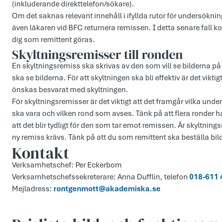
(inkluderande direkttelefon/sökare).
Om det saknas relevant innehåll i ifyllda rutor för undersökn
även läkaren vid BFC returnera remissen. I detta senare fall 
dig som remittent göras.
Skyltningsremisser till ronden
En skyltningsremiss ska skrivas av den som vill se bilderna p
ska se bilderna. För att skyltningen ska bli effektiv är det vikt
önskas besvarat med skyltningen.
För skyltningsremisser är det viktigt att det framgår vilka unde
ska vara och vilken rond som avses. Tänk på att flera ronder 
att det blir tydligt för den som tar emot remissen. Är skyltnin
ny remiss krävs. Tänk på att du som remittent ska beställa bi
Kontakt
Verksamhetschef: Per Eckerbom
Verksamhetschefssekreterare: Anna Dufflin, telefon
018-611 
Mejladress:
rontgenmott@akademiska.se