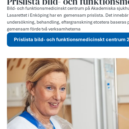
Prislista bild- och funktions
Bild- och funktionsmedicinskt centrum på Akademiska sjukh
Lasarettet i Enköping har en gemensam prislista. Det innebär 
undersökning, behandling, eftergranskning etcetera baseras på
gemensam förde två verksamheterna
Prislista bild- och funktionsmedicinskt centrum 