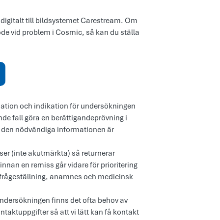
 digitalt till bildsystemet Carestream. Om
löde vid problem i Cosmic, så kan du ställa
mation och indikation för undersökningen
nde fall göra en berättigandeprövning i
tt den nödvändiga informationen är
er (inte akutmärkta) så returnerar
nnan en remiss går vidare för prioritering
g, frågeställning, anamnes och medicinsk
dersökningen finns det ofta behov av
ntaktuppgifter så att vi lätt kan få kontakt