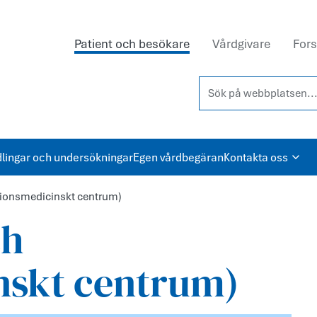
Patient och besökare
Vårdgivare
Fors
Sök på webbplatsen...
lingar och undersökningar
Egen vårdbegäran
Kontakta oss
tionsmedicinskt centrum)
ch
nskt centrum)