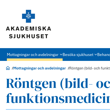
Mottagningar och avdelningar
Besöka sjukhuset
Behand
Akademiska.se
Mottagningar och avdelningar
Röntgen (bild- och funk
Röntgen (bild- o
funktionsmedici