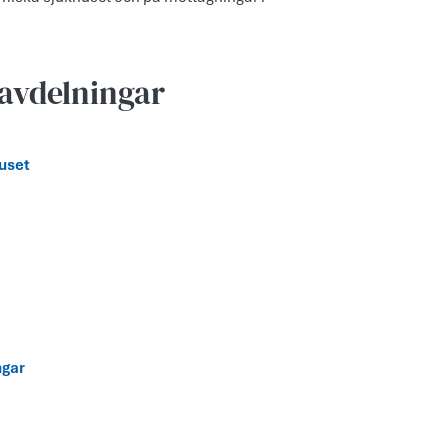
avdelningar
uset
ngar