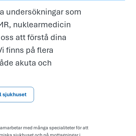
ska undersökningar som
, MR, nuklearmedicin
oss att förstå dina
 finns på flera
både akuta och
ll sjukhuset
samarbetar med många specialiteter för att
miska sjukhuset och på mottagningar i