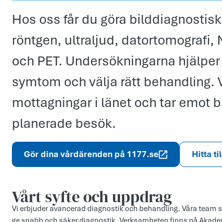
Hos oss får du göra bilddiagnosti
röntgen, ultraljud, datortomografi
och PET. Undersökningarna hjälper 
symtom och välja rätt behandling. Vi
mottagningar i länet och tar emot 
planerade besök.
Gör dina vårdärenden på 1177.se
Hitta ti
Vårt syfte och uppdr­ag
Vi erbjuder avancerad diagnostik och behandling. Våra team 
ge snabb och säker diagnostik. Verksamheten finns på Akade