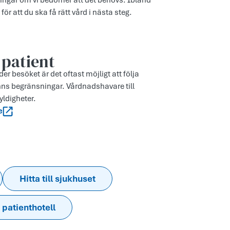
ingar om vi bedömer att det behövs. Ibland
för att du ska få rätt vård i nästa steg.
 patient
r besöket är det oftast möjligt att följa
nns begränsningar. Vårdnadshavare till
yldigheter.
e
Hitta till sjukhuset
 patienthotell