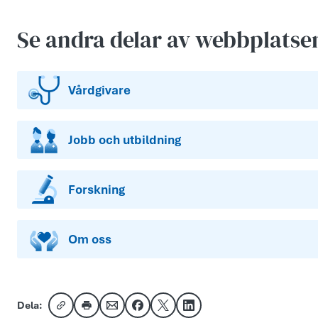
Se andra delar av webbplatse
Vårdgivare
Jobb och utbildning
Forskning
Om oss
Dela:
Kopiera länk
Skriv ut
Dela via e-post
Dela på Facebook
Dela på X
Dela på LinkedIn