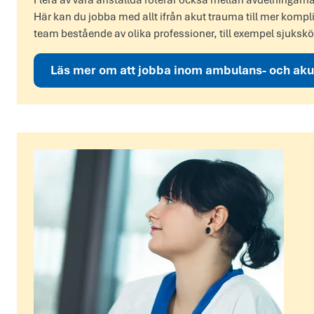
Flera av våra anställda roterar också mellan avdelningarn
Här kan du jobba med allt ifrån akut trauma till mer kompl
team bestående av olika professioner, till exempel sjuksk
Läs mer om att jobba inom ambulans- och aku