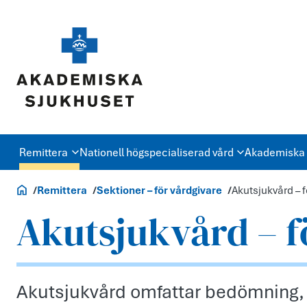
Remittera
Nationell högspecialiserad vård
Akademiska 
Vårdgivare
Remittera
Sektioner – för vårdgivare
Akutsjukvård – f
Akutsjukvård – f
Akutsjukvård omfattar bedömning, 