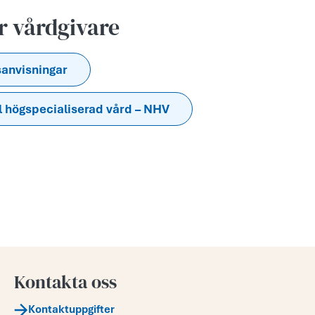
är vårdgivare
sanvisningar
l högspecialiserad vård – NHV
Kontakta oss
Kontaktuppgifter