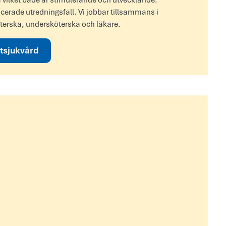
a vilket både är stimulerande och utvecklande.
icerade utredningsfall. Vi jobbar tillsammans i
öterska, undersköterska och läkare.
tsjukvård