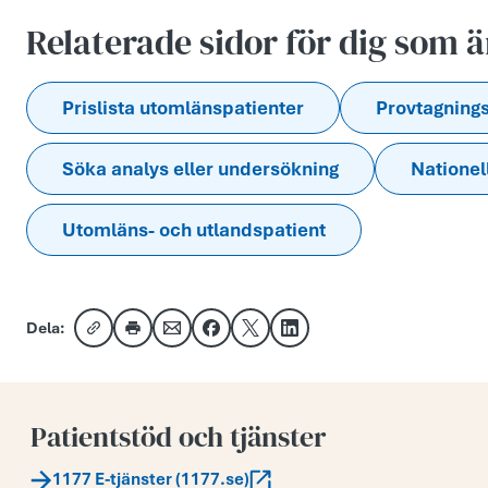
Relaterade sidor för dig som 
Prislista utomlänspatienter
Provtagning
Söka analys eller undersökning
Nationel
Utomläns- och utlandspatient
Dela:
Kopiera länk
Skriv ut
Dela via e-post
Dela på Facebook
Dela på X
Dela på LinkedIn
Patientstöd och tjänster
1177 E-tjänster (1177.se)