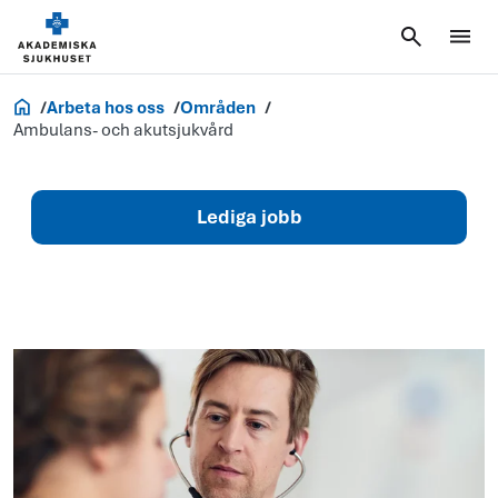
Jobb och utbildning
Arbeta hos oss
Områden
Ambulans- och akutsjukvård
Lediga jobb