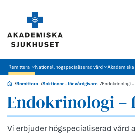
Remittera
Nationell högspecialiserad vård
Akademiska 
Vårdgivare
Remittera
Sektioner – för vårdgivare
Endokrinologi – 
Endokrinologi – 
Vi erbjuder högspecialiserad vård 