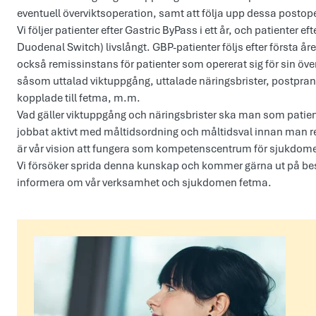
eventuell överviktsoperation, samt att följa upp dessa postope
Vi följer patienter efter Gastric ByPass i ett år, och patienter e
Duodenal Switch) livslångt. GBP-patienter följs efter första å
också remissinstans för patienter som opererat sig för sin öv
såsom uttalad viktuppgång, uttalade näringsbrister, postpran
kopplade till fetma, m.m.
Vad gäller viktuppgång och näringsbrister ska man som patient 
jobbat aktivt med måltidsordning och måltidsval innan man re
är vår vision att fungera som kompetenscentrum för sjukdomen
Vi försöker sprida denna kunskap och kommer gärna ut på besö
informera om vår verksamhet och sjukdomen fetma.