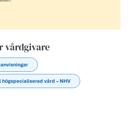
råden.
är vårdgivare
sanvisningar
l högspecialiserad vård – NHV