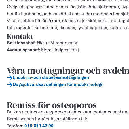
ämnesomsättning, metabolism. Den största diagnosen är dia
Övriga diagnoser vi arbetar med är sköldkörtelsjukdomar, hyp
blodfettsrubbningar, benskörhet och andra metabola bensju
Vi som jobbar här är läkare, diabetessjuksköterskor, mottagn
fotterapeuter, sekreterare, dietister, fysioterapeuter, kurator
Kontakt
Sektionschef
: Niclas Abrahamsson
Avdelningschef
: Klara Lindgren Freij
Våra mottagningar och avdel
Endokrin- och diabetesmottagningen
Dagsjukvårdsavdelningen för endokrinologi
Remiss för osteoporos
Du kan remittera osteoporospatienter samt patienter med an
Remisser och förfrågningar ställer du till:
Telefon
:
018-611 43 90