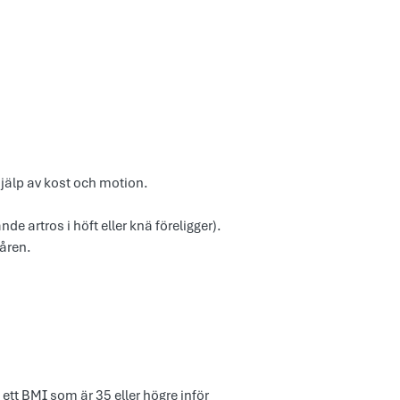
 hjälp av kost och motion.
e artros i höft eller knä föreligger).
 åren.
tt BMI som är 35 eller högre inför