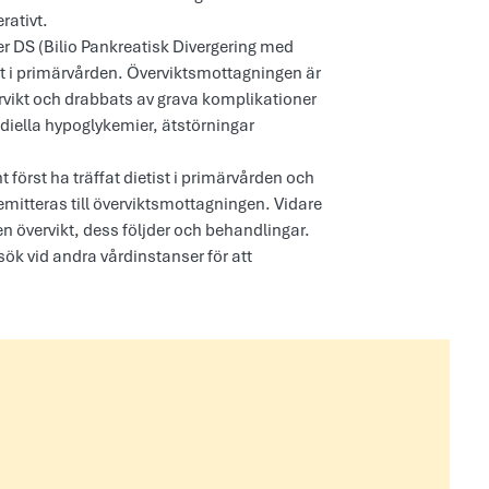
rativt.
fter DS (Bilio Pankreatisk Divergering med
ret i primärvården. Överviktsmottagningen är
ervikt och drabbats av grava komplikationer
diella hypoglykemier, ätstörningar
först ha träffat dietist i primärvården och
mitteras till överviktsmottagningen. Vidare
 övervikt, dess följder och behandlingar.
k vid andra vårdinstanser för att