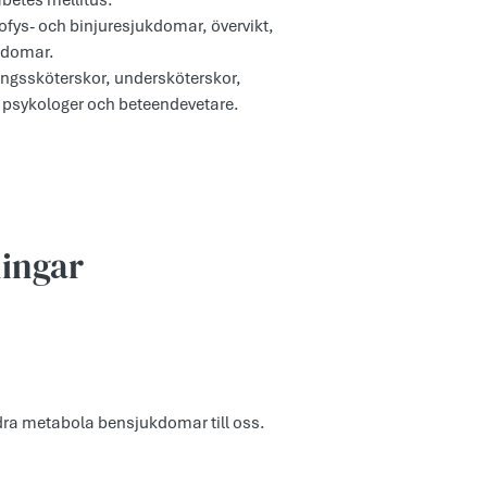
betes mellitus.
ofys- och binjuresjukdomar, övervikt,
kdomar.
ingssköterskor, undersköterskor,
er, psykologer och beteendevetare.
ningar
dra metabola bensjukdomar till oss.