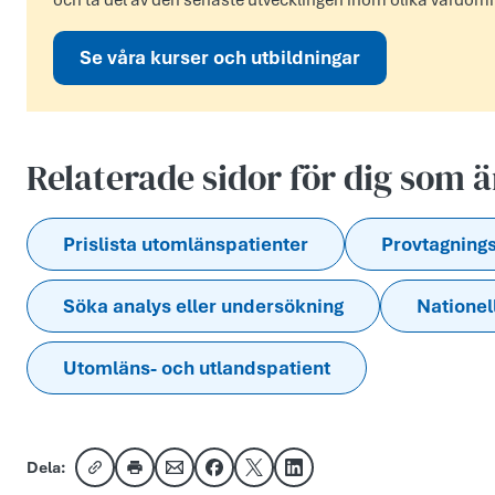
och ta del av den senaste utvecklingen inom olika vårdom
Se våra kurser och utbildningar
Relaterade sidor för dig som 
Prislista utomlänspatienter
Provtagning
Söka analys eller undersökning
Nationel
Utomläns- och utlandspatient
Dela:
Kopiera länk
Skriv ut
Dela via e-post
Dela på Facebook
Dela på X
Dela på LinkedIn