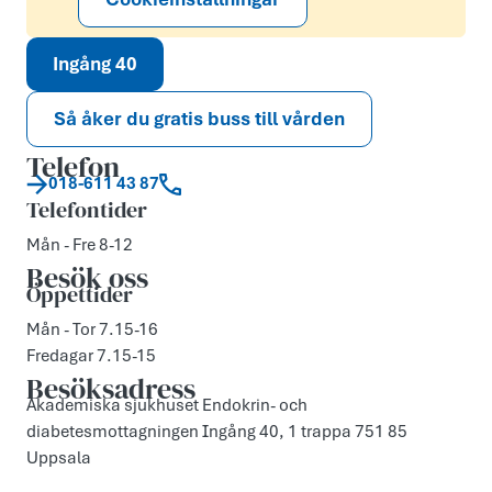
Ingång 40
Så åker du gratis buss till vården
Telefon
018-611 43 87
Telefontider
Mån - Fre 8-12
Besök oss
Öppettider
Mån - Tor 7.15-16
Fredagar 7.15-15
Besöksadress
Akademiska sjukhuset Endokrin- och
diabetesmottagningen Ingång 40, 1 trappa 751 85
Uppsala