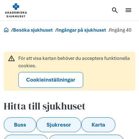
Akademiska.se
Besöka sjukhuset
Ingångar på sjukhuset
Ingång 40
För att visa kartan behöver du acceptera funktionella
cookies.
Cookieinställningar
Hitta till sjukhuset
Buss
Sjukresor
Karta