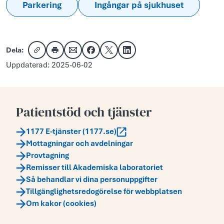
Parkering
Ingångar på sjukhuset
Dela:
Kopiera länk
Skriv ut
Dela via e-post
Dela på Facebook
Dela på X
Dela på LinkedIn
Uppdaterad: 2025-06-02
Patientstöd och tjänster
1177 E-tjänster (1177.se)
Mottagningar och avdelningar
Provtagning
Remisser till Akademiska laboratoriet
Så behandlar vi dina personuppgifter
Tillgänglighetsredogörelse för webbplatsen
Om kakor (cookies)