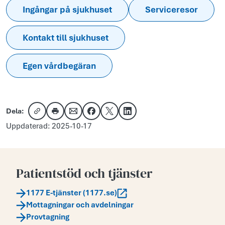
Ingångar på sjukhuset
Serviceresor
Kontakt till sjukhuset
Egen vårdbegäran
Dela:
Kopiera länk
Skriv ut
Dela via e-post
Dela på Facebook
Dela på X
Dela på LinkedIn
Uppdaterad: 2025-10-17
Patientstöd och tjänster
1177 E-tjänster (1177.se)
Mottagningar och avdelningar
Provtagning