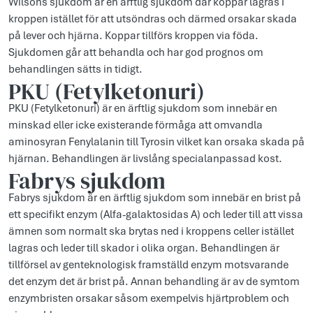
Wilsons sjukdom är en ärftlig sjukdom där koppar lagras i
kroppen istället för att utsöndras och därmed orsakar skada
på lever och hjärna. Koppar tillförs kroppen via föda.
Sjukdomen går att behandla och har god prognos om
behandlingen sätts in tidigt.
PKU (Fetylketonuri)
PKU (Fetylketonuri) är en ärftlig sjukdom som innebär en
minskad eller icke existerande förmåga att omvandla
aminosyran Fenylalanin till Tyrosin vilket kan orsaka skada på
hjärnan. Behandlingen är livslång specialanpassad kost.
Fabrys sjukdom
Fabrys sjukdom är en ärftlig sjukdom som innebär en brist på
ett specifikt enzym (Alfa-galaktosidas A) och leder till att vissa
ämnen som normalt ska brytas ned i kroppens celler istället
lagras och leder till skador i olika organ. Behandlingen är
tillförsel av genteknologisk framställd enzym motsvarande
det enzym det är brist på. Annan behandling är av de symtom
enzymbristen orsakar såsom exempelvis hjärtproblem och