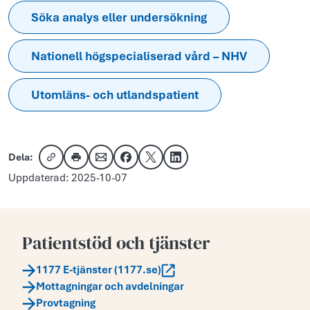
Söka analys eller undersökning
Nationell högspecialiserad vård – NHV
Utomläns- och utlandspatient
Dela:
Kopiera länk
Skriv ut
Dela via e-post
Dela på Facebook
Dela på X
Dela på LinkedIn
Uppdaterad: 2025-10-07
Patientstöd och tjänster
1177 E-tjänster (1177.se)
Mottagningar och avdelningar
Provtagning