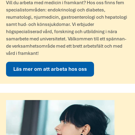
Vill du arbeta med medicin i framkant? Hos oss finns fem
specialistområden: endokrinologi och diabetes,
reumatologi, njurmedicin, gastroenterologi och hepatologi
samt hud- och könssjukdomar. Vi erbjuder
högspecialiserad vård, forskning och utbildning i nära
samarbete med universitetet. Välk­ommen till ett spänn­an­
de verks­amhets­område med ett brett arb­etsfält och med
vård i framk­ant!
Läs mer om att arbeta hos oss