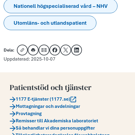
Nationell högspecialiserad vård – NHV
Utomläns- och utlandspatient
Dela:
Kopiera länk
Skriv ut
Dela via e-post
Dela på Facebook
Dela på X
Dela på LinkedIn
Uppdaterad: 2025-10-07
Patientstöd och tjänster
1177 E-tjänster (1177.se)
Mottagningar och avdelningar
Provtagning
Remisser till Akademiska laboratoriet
Så behandlar vi dina personuppgifter