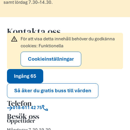
samt lördag 7.30–14.30.
Kontakta oss
För att visa detta innehåll behöver du godkänna
cookies: Funktionella
Cookieinställningar
Ingång 65
Så åker du gratis buss till vården
Telefon
018-611 42 75
Besök oss
Öppettider