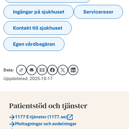
Ingångar på sjukhuset
Serviceresor
Kontakt till sjukhuset
Egen vårdbegäran
Dela:
Kopiera länk
Skriv ut
Dela via e-post
Dela på Facebook
Dela på X
Dela på LinkedIn
Uppdaterad: 2025-10-17
Patientstöd och tjänster
1177 E-tjänster (1177.se)
Mottagningar och avdelningar