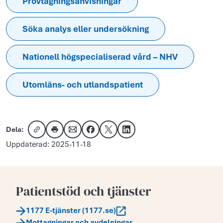
Provtagningsanvisningar
Söka analys eller undersökning
Nationell högspecialiserad vård – NHV
Utomläns- och utlandspatient
Dela:
Kopiera länk
Skriv ut
Dela via e-post
Dela på Facebook
Dela på X
Dela på LinkedIn
Uppdaterad: 2025-11-18
Patientstöd och tjänster
1177 E-tjänster (1177.se)
Mottagningar och avdelningar