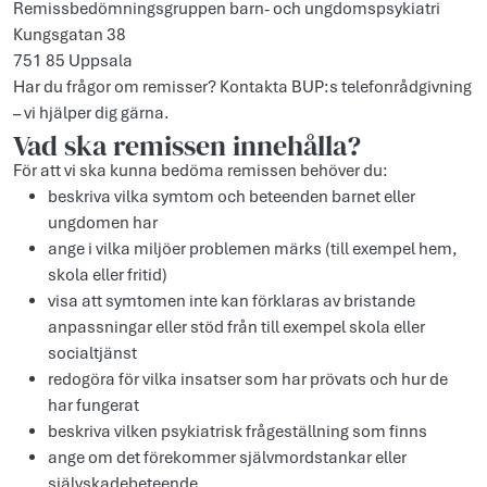
Remissbedömningsgruppen barn- och ungdomspsykiatri
Kungsgatan 38
751 85 Uppsala
Har du frågor om remisser? Kontakta BUP:s telefonrådgivning
– vi hjälper dig gärna.
Vad ska remissen innehålla?
För att vi ska kunna bedöma remissen behöver du:
beskriva vilka symtom och beteenden barnet eller
ungdomen har
ange i vilka miljöer problemen märks (till exempel hem,
skola eller fritid)
visa att symtomen inte kan förklaras av bristande
anpassningar eller stöd från till exempel skola eller
socialtjänst
redogöra för vilka insatser som har prövats och hur de
har fungerat
beskriva vilken psykiatrisk frågeställning som finns
ange om det förekommer självmordstankar eller
självskadebeteende.