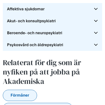
Aff­ektiva ­sjukd­omar
Akut- och kons­ultpsykiatr­i
Beroend­e- och neu­rops­ykiatr­i
Psykosv­ård och äldr­epsykiatr­i
Relaterat för dig som är
nyfiken på att jobba på
Akademiska
Förmåner