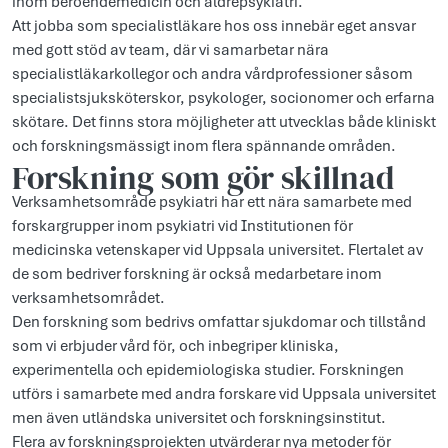
inom beroendemedicin och äldrepsykiatri.
Att jobba som specialistläkare hos oss innebär eget ansvar
med gott stöd av team, där vi samarbetar nära
specialistläkarkollegor och andra vårdprofessioner såsom
specialistsjuksköterskor, psykologer, socionomer och erfarna
skötare. Det finns stora möjligheter att utvecklas både kliniskt
och forskningsmässigt inom flera spännande områden.
Forskning som gör skillnad
Verksamhetsområde psykiatri har ett nära samarbete med
forskargrupper inom psykiatri vid Institutionen för
medicinska vetenskaper vid Uppsala universitet. Flertalet av
de som bedriver forskning är också medarbetare inom
verksamhetsområdet.
Den forskning som bedrivs omfattar sjukdomar och tillstånd
som vi erbjuder vård för, och inbegriper kliniska,
experimentella och epidemiologiska studier. Forskningen
utförs i samarbete med andra forskare vid Uppsala universitet
men även utländska universitet och forskningsinstitut.
Flera av forskningsprojekten utvärderar nya metoder för