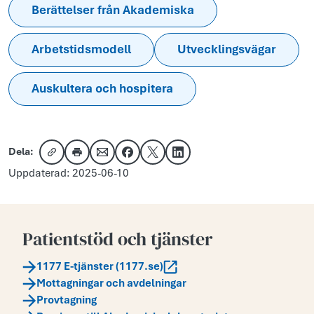
Berättelser från Akademiska
Arbetstidsmodell
Utvecklingsvägar
Auskultera och hospitera
Dela:
Kopiera länk
Skriv ut
Dela via e-post
Dela på Facebook
Dela på X
Dela på LinkedIn
Uppdaterad: 2025-06-10
Patientstöd och tjänster
1177 E-tjänster (1177.se)
Mottagningar och avdelningar
Provtagning