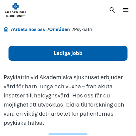
inom
psykiatri
Jobb och utbildning
Arbeta hos oss
Områden
Psykiatri
Lediga jobb
Psykiatrin vid Akademiska sjukhuset erbjuder
vård för barn, unga och vuxna – från akuta
insatser till heldygnsvård. Hos oss får du
möjlighet att utvecklas, bidra till forskning och
vara en viktig del i arbetet för patienternas
psykiska hälsa.