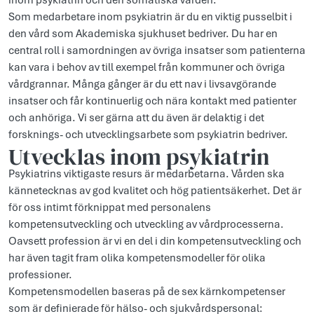
inom psykiatrin och den somatiska vården.
Som medarbetare inom psykiatrin är du en viktig pusselbit i
den vård som Akademiska sjukhuset bedriver. Du har en
central roll i samordningen av övriga insatser som patienterna
kan vara i behov av till exempel från kommuner och övriga
vårdgrannar. Många gånger är du ett nav i livsavgörande
insatser och får kontinuerlig och nära kontakt med patienter
och anhöriga. Vi ser gärna att du även är delaktig i det
forsknings- och utvecklingsarbete som psykiatrin bedriver.
Utvecklas inom psykiatrin
Psykiatrins viktigaste resurs är medarbetarna. Vården ska
kännetecknas av god kvalitet och hög patientsäkerhet. Det är
för oss intimt förknippat med personalens
kompetensutveckling och utveckling av vårdprocesserna.
Oavsett profession är vi en del i din kompetensutveckling och
har även tagit fram olika kompetensmodeller för olika
professioner.
Kompetensmodellen baseras på de sex kärnkompetenser
som är definierade för hälso- och sjukvårdspersonal: