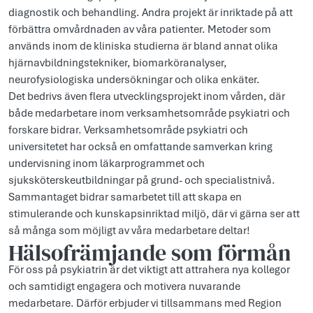
diagnostik och behandling. Andra projekt är inriktade på att
förbättra omvårdnaden av våra patienter. Metoder som
används inom de kliniska studierna är bland annat olika
hjärnavbildningstekniker, biomarköranalyser,
neurofysiologiska undersökningar och olika enkäter.
Det bedrivs även flera utvecklingsprojekt inom vården, där
både medarbetare inom verksamhetsområde psykiatri och
forskare bidrar. Verksamhetsområde psykiatri och
universitetet har också en omfattande samverkan kring
undervisning inom läkarprogrammet och
sjuksköterskeutbildningar på grund- och specialistnivå.
Sammantaget bidrar samarbetet till att skapa en
stimulerande och kunskapsinriktad miljö, där vi gärna ser att
så många som möjligt av våra medarbetare deltar!
Hälsofrämjande som förmån
För oss på psykiatrin är det viktigt att attrahera nya kollegor
och samtidigt engagera och motivera nuvarande
medarbetare. Därför erbjuder vi tillsammans med Region