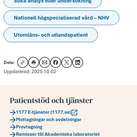
Söka analys eller undersökning
Nationell högspecialiserad vård – NHV
Utomläns- och utlandspatient
Dela:
Kopiera länk
Skriv ut
Dela via e-post
Dela på Facebook
Dela på X
Dela på LinkedIn
Uppdaterad: 2025-10-02
Patientstöd och tjänster
1177 E-tjänster (1177.se)
Mottagningar och avdelningar
Provtagning
Remisser till Akademiska laboratoriet