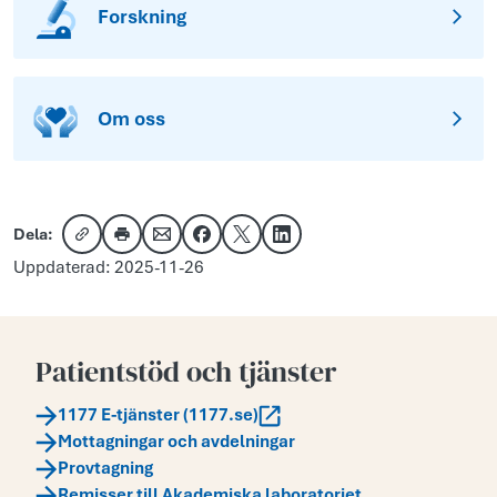
Forskning
Om oss
Dela:
Kopiera länk
Skriv ut
Dela via e-post
Dela på Facebook
Dela på X
Dela på LinkedIn
Uppdaterad: 2025-11-26
Patientstöd och tjänster
1177 E-tjänster (1177.se)
Mottagningar och avdelningar
Provtagning
Remisser till Akademiska laboratoriet