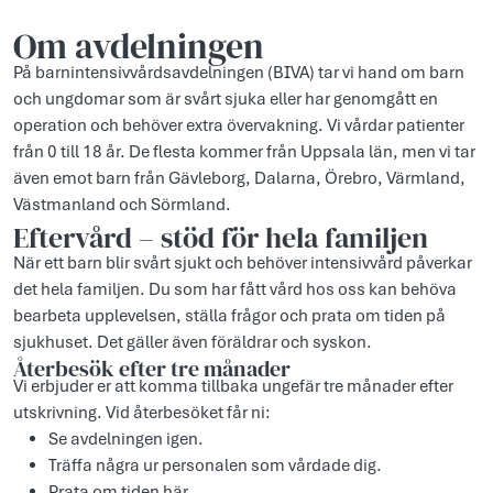
Om avdelningen
På barnintensivvårdsavdelningen (BIVA) tar vi hand om barn
och ungdomar som är svårt sjuka eller har genomgått en
operation och behöver extra övervakning. Vi vårdar patienter
från 0 till 18 år. De flesta kommer från Uppsala län, men vi tar
även emot barn från Gävleborg, Dalarna, Örebro, Värmland,
Västmanland och Sörmland.
Eftervård – stöd för hela familjen
När ett barn blir svårt sjukt och behöver intensivvård påverkar
det hela familjen. Du som har fått vård hos oss kan behöva
bearbeta upplevelsen, ställa frågor och prata om tiden på
sjukhuset. Det gäller även föräldrar och syskon.
Återbesök efter tre månader
Vi erbjuder er att komma tillbaka ungefär tre månader efter
utskrivning. Vid återbesöket får ni:
Se avdelningen igen.
Träffa några ur personalen som vårdade dig.
Prata om tiden här.