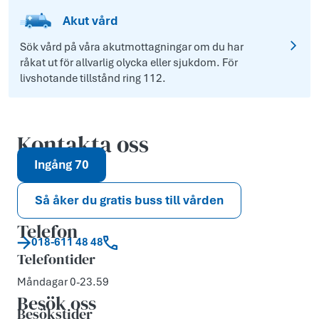
Akut vård
Sök vård på våra akutmottagningar om du har
råkat ut för allvarlig olycka eller sjukdom. För
livshotande tillstånd ring 112.
Kontakta oss
Ingång 70
Så åker du gratis buss till vården
Telefon
018-611 48 48
Telefontider
Måndagar 0-23.59
Besök oss
Besökstider