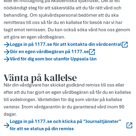
eller en mottagning på Akademiska sjukhuset. Det är ett
nödvändigt steg för att säkerställa att du får rätt vård och
behandling. Om sjukvårdspersonal bedömer att du ska
remitteras till oss så får du en kallelse för besök när vi har
tagit emot remissen. Du kan också söka vård hos oss genom
att göra en egen vårdbegäran.
Logga in på 1177.se för att kontakta din vårdcentral
Gör en egen vårdbegäran på 1177.se
Vård för dig som bor utanför Uppsala län
Vänta på kallelse
När din vårdgivare har skickat godkänd remiss till oss eller
efter att du har gjort en egen vårdbegäran så får du en kallelse
till avdelningen. Väntetiden för dig som väntar på kallelse
varierar. Inom vårdgarantin är du garanterad vård inom 90
dagar.
Logga in på 1177.se och klicka på ”Journaltjänster”
för att se status på din remiss