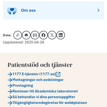
Om oss
Dela:
Kopiera länk
Skriv ut
Dela via e-post
Dela på Facebook
Dela på X
Dela på LinkedIn
Uppdaterad: 2025-04-28
Patientstöd och tjänster
1177 E-tjänster (1177.se)
Mottagningar och avdelningar
Provtagning
Remisser till Akademiska laboratoriet
Så behandlar vi dina personuppgifter
Tillgänglighetsredogörelse för webbplatsen