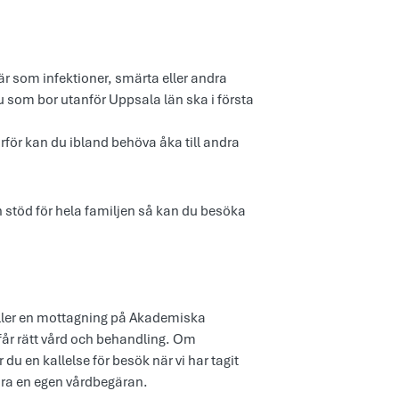
är som infektioner, smärta eller andra
u som bor utanför Uppsala län ska i första
för kan du ibland behöva åka till andra
 stöd för hela familjen så kan du besöka
 eller en mottagning på Akademiska
u får rätt vård och behandling. Om
du en kallelse för besök när vi har tagit
öra en egen vårdbegäran.