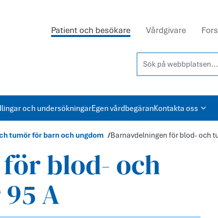
Patient och besökare
Vårdgivare
Fors
Sök på webbplatsen...
lingar och undersökningar
Egen vårdbegäran
Kontakta oss
ch tumör för barn och ungdom
Barnavdelningen för blod- och 
för blod- och
 95 A