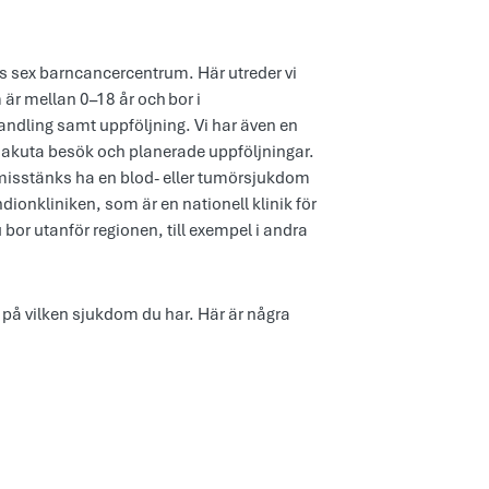
es sex barncancercentrum. Här utreder vi
är mellan 0–18 år och bor i
andling samt uppföljning. Vi har även en
 akuta besök och planerade uppföljningar.
 misstänks ha en blod- eller tumörsjukdom
dionkliniken, som är en nationell klinik för
bor utanför regionen, till exempel i andra
 på vilken sjukdom du har. Här är några