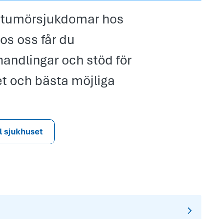
h tumörsjukdomar hos
os oss får du
andlingar och stöd för
et och bästa möjliga
ll sjukhuset