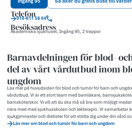
Ingång 95
Så åker du gratis buss till vårde
Telefon
018-611 58 04
Besöksadress
Akademiska sjukhuset, Ingång 95, 2 trappor
Barnavdelningen för blod- oc
del av vårt vårdutbud inom b
ungdom
Läs mer på huvudsidan för blod och tumör för barn och ungdo
vårdutbud. Vi är ett stort team med barnläkare, barnsjuksköt
barnsköterskor. Vi vill att du ska må så bra som möjligt meda
nära med med sjukhusskolan och lekterapin. Vi samarbetar ä
sjukgymnaster och dietister för att stötta dig under din vård o
Läs mer om blod och tumör för barn och ungdom