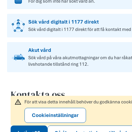
För dig som inte har sökt vård än.
Sök vård digitalt i 1177 direkt
Sök vård digitalt i 1177 direkt för att få kontakt med
Akut vård
Sök vård på våra akutmottagningar om du har råkat u
livshotande tillstånd ring 112.
Kontakta oss
För att visa detta innehåll behöver du godkänna cook
Cookieinställningar