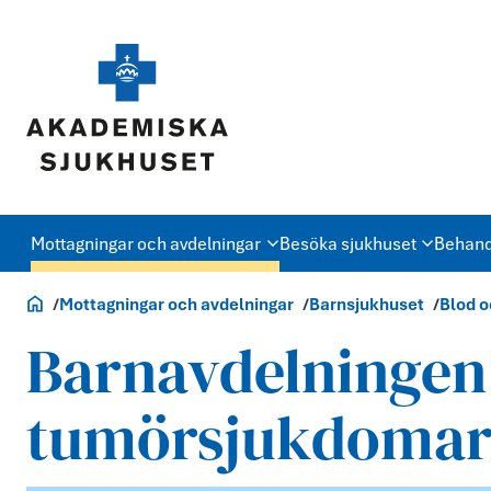
Mottagningar och avdelningar
Besöka sjukhuset
Behand
Akademiska.se
Mottagningar och avdelningar
Barnsjukhuset
Blod o
Barnavdelningen 
tumörsjukdomar