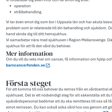
Vi förbereder dig även inför och tar emot dig efter:
operation
strålbehandling.
Vi tar även emot dig som bor i Uppsala län och har akuta besv
problem som är relaterade till din behandling och sjukdom. D
hand vända dig till ditt hemsjukhus.
Vi samarbetar nära med sjukhusen i Region Mellansverige. Där
sjukhus för att få den vård du behöver.
Mer information
Om du vill du veta mer om cancer, få information om hjälp och
barncancerfonden.se
.
Första steget
För att komma till oss behöver du remiss från en vårdcentral
sjukhuset. Det är ett nödvändigt steg för att säkerställa att d
sjukvårdspersonal bedömer att du ska remitteras till oss så får 
emot remissen. Du kan också söka vård hos oss genom att g